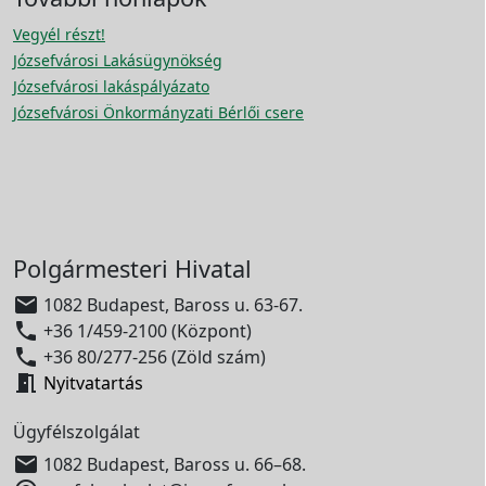
Vegyél részt!
Józsefvárosi Lakásügynökség
Józsefvárosi lakáspályázato
Józsefvárosi Önkormányzati Bérlői csere
Polgármesteri Hivatal

1082 Budapest, Baross u. 63-67.

+36 1/459-2100 (Központ)

+36 80/277-256 (Zöld szám)

Nyitvatartás
Ügyfélszolgálat

1082 Budapest, Baross u. 66–68.