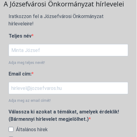
A Józsefvárosi Önkormányzat hírlevelei
Iratkozzon fel a Józsefvárosi Önkormányzat
hírleveleire!
Teljes név
Adja meg teljes nevét!
Email cím:
Adja meg az email címét!
Válassza ki azokat a témákat, amelyek érdeklik!
(Bármennyi hírlevelet megjelölhet.)
Általános hírek