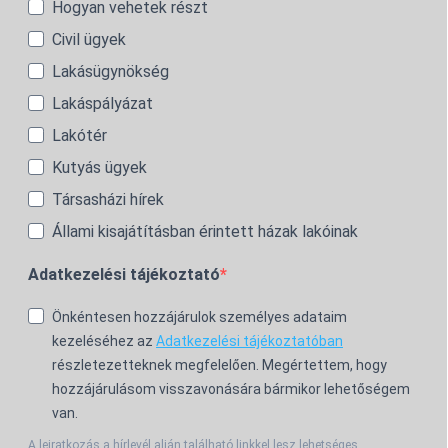
Hogyan vehetek részt
Civil ügyek
Lakásügynökség
Lakáspályázat
Lakótér
Kutyás ügyek
Társasházi hírek
Állami kisajátításban érintett házak lakóinak
Adatkezelési tájékoztató
Önkéntesen hozzájárulok személyes adataim
kezeléséhez az
Adatkezelési tájékoztatóban
részletezetteknek megfelelően. Megértettem, hogy
hozzájárulásom visszavonására bármikor lehetőségem
van.
A leiratkozás a hírlevél alján található linkkel lesz lehetséges.