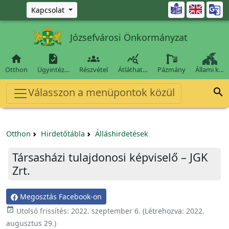
Ugrás a fő tartalomra

Kapcsolat
Józsefvárosi Önkormányzat




Otthon
Ügyintéz…
Részvétel
Átláthat…
Pázmány
Állami k…
Válasszon a menüpontok közül

Otthon
Hirdetőtábla
Álláshirdetések
Társasházi tulajdonosi képviselő – JGK
Zrt.
Megosztás Facebook-on

Utolsó frissítés:
2022. szeptember 6.
(Létrehozva:
2022.
augusztus 29.
)