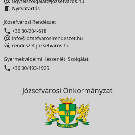

ugyfelszolgalat@jozsefvaros.hu

Nyitvatartás
Józsefvárosi Rendészet

+36 80/204-618

info@jozsefvarosirendeszet.hu
rendeszet.jozsefvaros.hu
Gyermekvédelmi Készenléti Szolgálat

+36 30/493-1925
Józsefvárosi Önkormányzat