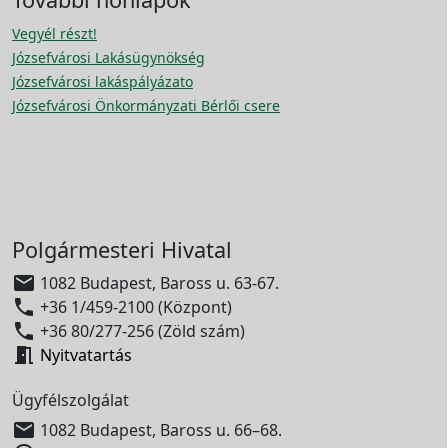
Vegyél részt!
Józsefvárosi Lakásügynökség
Józsefvárosi lakáspályázato
Józsefvárosi Önkormányzati Bérlői csere
Polgármesteri Hivatal

1082 Budapest, Baross u. 63-67.

+36 1/459-2100 (Központ)

+36 80/277-256 (Zöld szám)

Nyitvatartás
Ügyfélszolgálat

1082 Budapest, Baross u. 66–68.