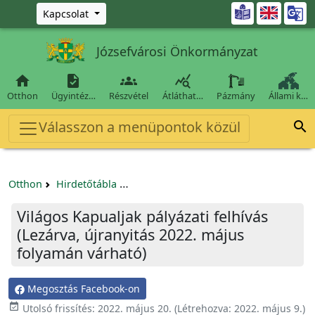
Ugrás a fő tartalomra

Kapcsolat
Józsefvárosi Önkormányzat




Otthon
Ügyintéz…
Részvétel
Átláthat…
Pázmány
Állami k…
Válasszon a menüpontok közül

Otthon
Hirdetőtábla
Egyéb pályázatok szervezeteknek/tá
Világos Kapualjak pályázati felhívás
(Lezárva, újranyitás 2022. május
folyamán várható)
Megosztás Facebook-on

Utolsó frissítés:
2022. május 20.
(Létrehozva:
2022. május 9.
)