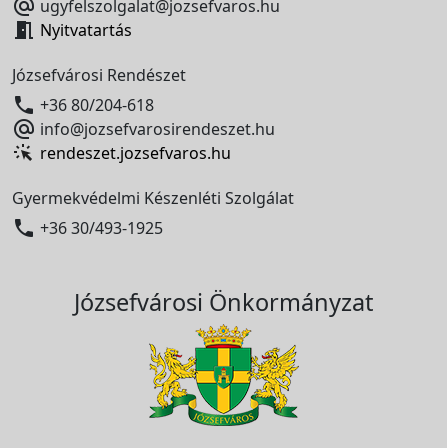

ugyfelszolgalat@jozsefvaros.hu

Nyitvatartás
Józsefvárosi Rendészet

+36 80/204-618

info@jozsefvarosirendeszet.hu
rendeszet.jozsefvaros.hu
Gyermekvédelmi Készenléti Szolgálat

+36 30/493-1925
Józsefvárosi Önkormányzat