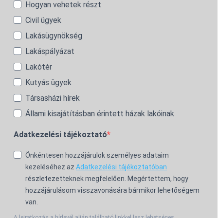
Hogyan vehetek részt
Civil ügyek
Lakásügynökség
Lakáspályázat
Lakótér
Kutyás ügyek
Társasházi hírek
Állami kisajátításban érintett házak lakóinak
Adatkezelési tájékoztató
Önkéntesen hozzájárulok személyes adataim
kezeléséhez az
Adatkezelési tájékoztatóban
részletezetteknek megfelelően. Megértettem, hogy
hozzájárulásom visszavonására bármikor lehetőségem
van.
A leiratkozás a hírlevél alján található linkkel lesz lehetséges.