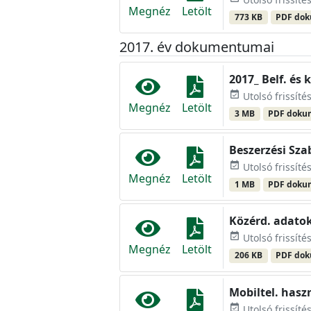
Megnéz
Letölt
773 KB
PDF do
2017. év dokumentumai
2017_ Belf. és
event_available
Utolsó frissíté
Megnéz
Letölt
3 MB
PDF dok
Beszerzési Sza
event_available
Utolsó frissíté
Megnéz
Letölt
1 MB
PDF dok
Közérd. adatok
event_available
Utolsó frissíté
Megnéz
Letölt
206 KB
PDF do
Mobiltel. hasz
event_available
Utolsó frissíté