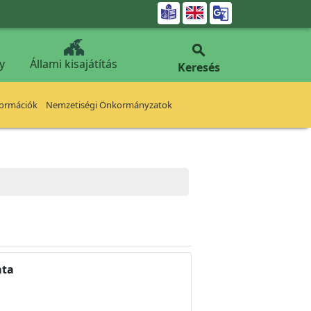


y
Állami kisajátítás
Keresés
formációk
Nemzetiségi Önkormányzatok
ata