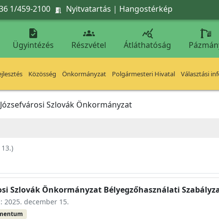
36 1/459-2100
Nyitvatartás
|
Hangostérkép




Ügyintézés
Részvétel
Átláthatóság
Pázmán
jlesztés
Közösség
Önkormányzat
Polgármesteri Hivatal
Választási in
Józsefvárosi Szlovák Önkormányzat
 13.
)
rosi Szlovák Önkormányzat Bélyegzőhasználati Szabályz
s: 2025. december 15.
umentum