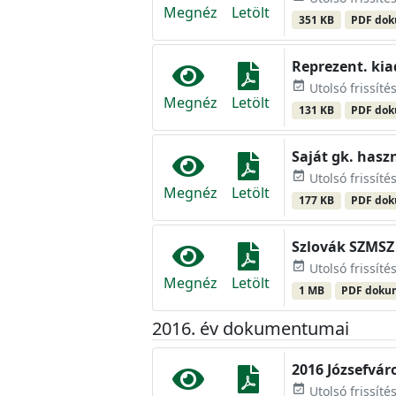
Megnéz
Letölt
351 KB
PDF do
Reprezent. kia
event_available
Utolsó frissíté
Megnéz
Letölt
131 KB
PDF do
Saját gk. hasz
event_available
Utolsó frissíté
Megnéz
Letölt
177 KB
PDF do
Szlovák SZMSZ 
event_available
Utolsó frissíté
Megnéz
Letölt
1 MB
PDF dok
2016. év dokumentumai
2016 Józsefvá
event_available
Utolsó frissíté