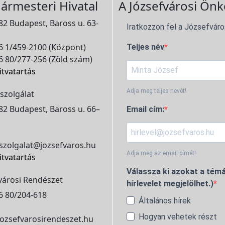
ármesteri Hivatal
A Józsefvárosi Önk
2 Budapest, Baross u. 63-
Iratkozzon fel a Józsefváro
 1/459-2100 (Központ)
Teljes név
 80/277-256 (Zöld szám)
itvatartás
Adja meg teljes nevét!
szolgálat
2 Budapest, Baross u. 66–
Email cím:
szolgalat@jozsefvaros.hu
Adja meg az email címét!
itvatartás
Válassza ki azokat a témá
városi Rendészet
hírlevelet megjelölhet.)
6 80/204-618
Általános hírek
Hogyan vehetek részt
ozsefvarosirendeszet.hu