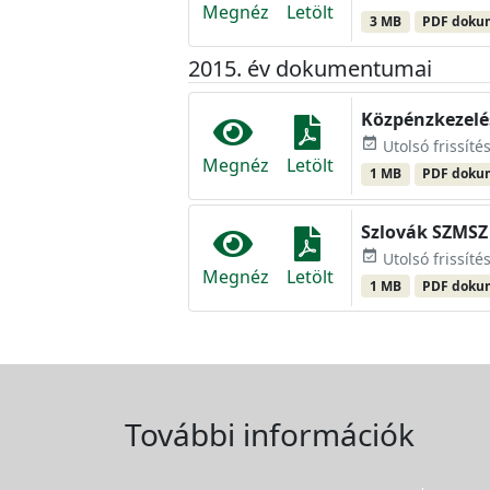
Megnéz
Letölt
3 MB
PDF dok
2015. év dokumentumai
Közpénzkezelés
event_available
Utolsó frissíté
Megnéz
Letölt
1 MB
PDF dok
Szlovák SZMSZ
event_available
Utolsó frissíté
Megnéz
Letölt
1 MB
PDF dok
További információk