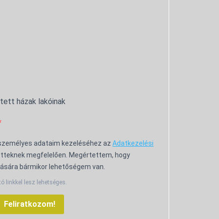
ntett házak lakóinak
 személyes adataim kezeléséhez az
Adatkezelési
tteknek megfelelően. Megértettem, hogy
ására bármikor lehetőségem van.
tó linkkel lesz lehetséges.
Feliratkozom!