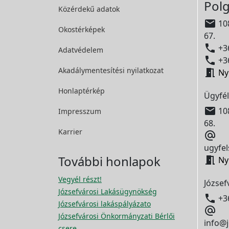
Polg
Közérdekű adatok

108
Okostérképek
67.

+36
Adatvédelem

+36
Akadálymentesítési
nyilatkozat

Ny
Honlaptérkép
Ügyfél

108
Impresszum
68.
Karrier

ugyfel
További honlapok

Ny
Vegyél részt!
József
Józsefvárosi Lakásügynökség

+3
Józsefvárosi lakáspályázato

Józsefvárosi Önkormányzati Bérlői
info@j
csere