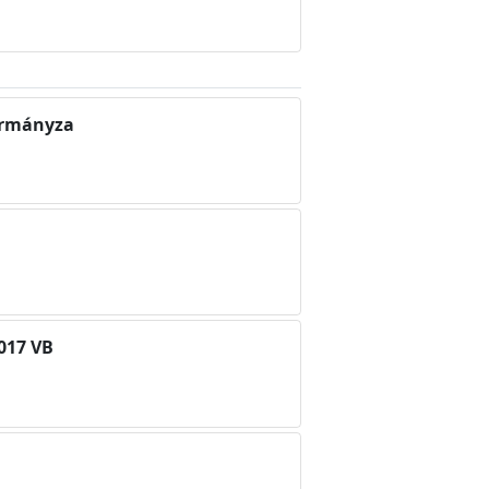
kormányza
2017 VB