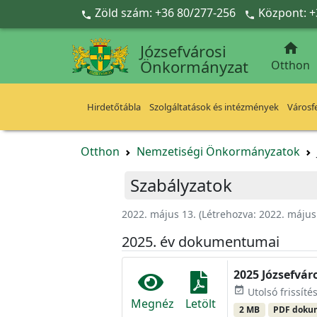
Ugrás a fő tartalomra
Zöld szám: +36 80/277-256
Központ: +



Józsefvárosi
Önkormányzat
Otthon
Hirdetőtábla
Szolgáltatások és intézmények
Városfe
Otthon
Nemzetiségi Önkormányzatok
Szabályzatok
2022. május 13.
(Létrehozva:
2022. május
2025. év dokumentumai
2025 Józsefvá
event_available
Utolsó frissíté
Megnéz
Letölt
2 MB
PDF dok