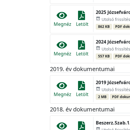
2025 Józsefvár
event_available
Utolsó frissíté
Megnéz
Letölt
862 KB
PDF do
2024 Józsefvár
event_available
Utolsó frissíté
Megnéz
Letölt
557 KB
PDF do
2019. év dokumentumai
2019 Józsefvá
event_available
Utolsó frissíté
Megnéz
Letölt
2 MB
PDF dok
2018. év dokumentumai
Beszerz.Szab.1
event_available
Utolsó frissíté