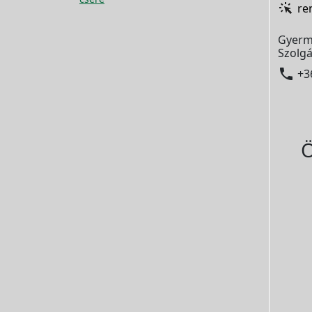
re
Gyerm
Szolgá

+3
Ö