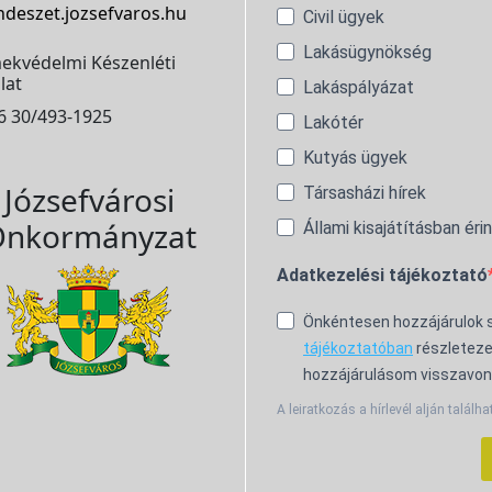
ndeszet.jozsefvaros.hu
Civil ügyek
Lakásügynökség
ekvédelmi Készenléti
lat
Lakáspályázat
6 30/493-1925
Lakótér
Kutyás ügyek
Józsefvárosi
Társasházi hírek
nkormányzat
Állami kisajátításban éri
Adatkezelési tájékoztató
Önkéntesen hozzájárulok
tájékoztatóban
részleteze
hozzájárulásom visszavon
A leiratkozás a hírlevél alján találha