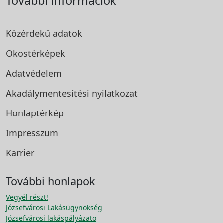
További információk
Közérdekű adatok
Okostérképek
Adatvédelem
Akadálymentesítési
nyilatkozat
Honlaptérkép
Impresszum
Karrier
További honlapok
Vegyél részt!
Józsefvárosi Lakásügynökség
Józsefvárosi lakáspályázato