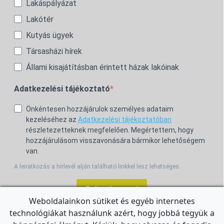
Lakáspályázat
Lakótér
Kutyás ügyek
Társasházi hírek
Állami kisajátításban érintett házak lakóinak
Adatkezelési tájékoztató
Önkéntesen hozzájárulok személyes adataim
kezeléséhez az
Adatkezelési tájékoztatóban
részletezetteknek megfelelően. Megértettem, hogy
hozzájárulásom visszavonására bármikor lehetőségem
van.
A leiratkozás a hírlevél alján található linkkel lesz lehetséges.
Feliratkozom!
Weboldalainkon sütiket és egyéb internetes
technológiákat használunk azért, hogy jobbá tegyük a
For the English Newsletter, click
HERE.