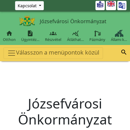
Ugrás a fő tartalomra

Kapcsolat
Józsefvárosi Önkormányzat




Otthon
Ügyintéz…
Részvétel
Átláthat…
Pázmány
Állami k…
Válasszon a menüpontok közül

Józsefvárosi
Önkormányzat