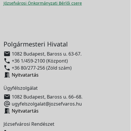
Józsefvárosi Önkormányzati Bérlői csere
Polgármesteri Hivatal

1082 Budapest, Baross u. 63-67.

+36 1/459-2100 (Központ)

+36 80/277-256 (Zöld szám)

Nyitvatartás
Ügyfélszolgálat

1082 Budapest, Baross u. 66–68.

ugyfelszolgalat@jozsefvaros.hu

Nyitvatartás
Józsefvárosi Rendészet