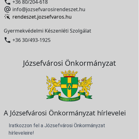

+36 80/204-618

info@jozsefvarosirendeszet.hu
rendeszet.jozsefvaros.hu
Gyermekvédelmi Készenléti Szolgálat

+36 30/493-1925
Józsefvárosi Önkormányzat
A Józsefvárosi Önkormányzat hírlevelei
Iratkozzon fel a Józsefvárosi Önkormányzat
hírleveleire!