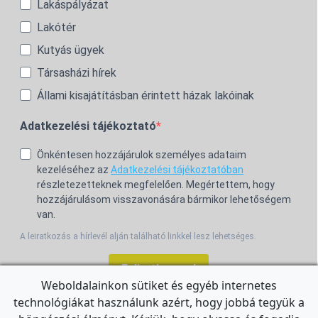
Lakáspályázat
Lakótér
Kutyás ügyek
Társasházi hírek
Állami kisajátításban érintett házak lakóinak
Adatkezelési tájékoztató
Önkéntesen hozzájárulok személyes adataim
kezeléséhez az
Adatkezelési tájékoztatóban
részletezetteknek megfelelően. Megértettem, hogy
hozzájárulásom visszavonására bármikor lehetőségem
van.
A leiratkozás a hírlevél alján található linkkel lesz lehetséges.
Feliratkozom!
Weboldalainkon sütiket és egyéb internetes
technológiákat használunk azért, hogy jobbá tegyük a
For the English Newsletter, click
HERE.