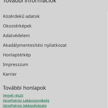
További információk
Közérdekű adatok
Okostérképek
Adatvédelem
Akadálymentesítési
nyilatkozat
Honlaptérkép
Impresszum
Karrier
További honlapok
Vegyél részt!
Józsefvárosi Lakásügynökség
Józsefvárosi lakáspályázato