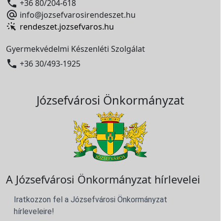

+36 80/204-618

info@jozsefvarosirendeszet.hu
rendeszet.jozsefvaros.hu
Gyermekvédelmi Készenléti Szolgálat

+36 30/493-1925
Józsefvárosi Önkormányzat
A Józsefvárosi Önkormányzat hírlevelei
Iratkozzon fel a Józsefvárosi Önkormányzat
hírleveleire!