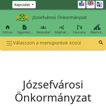
Ugrás a fő tartalomra

Kapcsolat
Józsefvárosi Önkormányzat




Otthon
Ügyintéz…
Részvétel
Átláthat…
Pázmány
Állami k…
Válasszon a menüpontok közül

Józsefvárosi
Önkormányzat