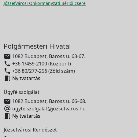
Józsefvárosi Önkormányzati Bérlői csere
Polgármesteri Hivatal

1082 Budapest, Baross u. 63-67.

+36 1/459-2100 (Központ)

+36 80/277-256 (Zöld szám)

Nyitvatartás
Ügyfélszolgálat

1082 Budapest, Baross u. 66–68.

ugyfelszolgalat@jozsefvaros.hu

Nyitvatartás
Józsefvárosi Rendészet