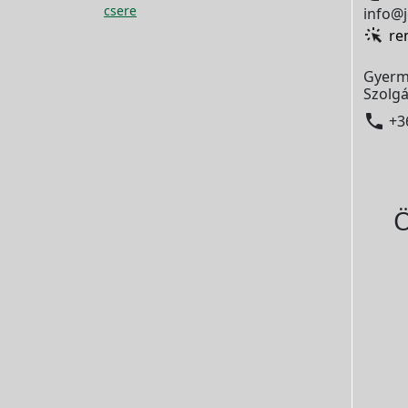
csere
info@j
re
Gyerm
Szolgá

+3
Ö