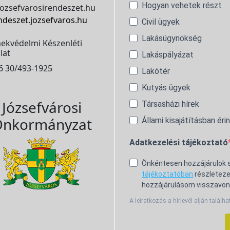
Hogyan vehetek részt
ozsefvarosirendeszet.hu
ndeszet.jozsefvaros.hu
Civil ügyek
Lakásügynökség
ekvédelmi Készenléti
lat
Lakáspályázat
6 30/493-1925
Lakótér
Kutyás ügyek
Józsefvárosi
Társasházi hírek
nkormányzat
Állami kisajátításban éri
Adatkezelési tájékoztató
Önkéntesen hozzájárulok
tájékoztatóban
részleteze
hozzájárulásom visszavon
A leiratkozás a hírlevél alján találha