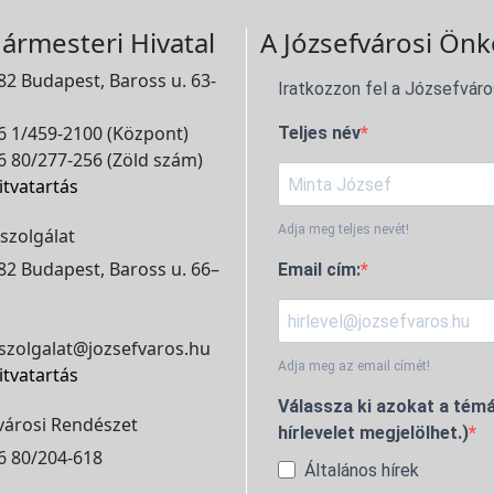
ármesteri Hivatal
A Józsefvárosi Önk
2 Budapest, Baross u. 63-
Iratkozzon fel a Józsefváro
 1/459-2100 (Központ)
Teljes név
 80/277-256 (Zöld szám)
itvatartás
Adja meg teljes nevét!
szolgálat
2 Budapest, Baross u. 66–
Email cím:
szolgalat@jozsefvaros.hu
Adja meg az email címét!
itvatartás
Válassza ki azokat a témá
városi Rendészet
hírlevelet megjelölhet.)
6 80/204-618
Általános hírek