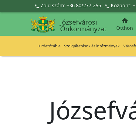
Ugrás a fő tartalomra
Zöld szám: +36 80/277-256
Központ: +



Józsefvárosi
Önkormányzat
Otthon
Hirdetőtábla
Szolgáltatások és intézmények
Városfe
Józsefv