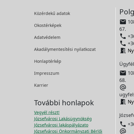
Polg
Közérdekű adatok

108
Okostérképek
67.

+36
Adatvédelem

+36
Akadálymentesítési
nyilatkozat

Ny
Honlaptérkép
Ügyfél

108
Impresszum
68.
Karrier

ugyfel
További honlapok

Ny
Vegyél részt!
József
Józsefvárosi Lakásügynökség

+3
Józsefvárosi lakáspályázato

Józsefvárosi Önkormányzati Bérlői