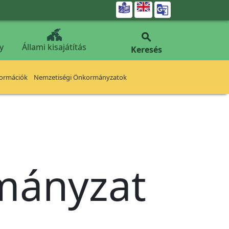


y
Állami kisajátítás
Keresés
formációk
Nemzetiségi Önkormányzatok
rmányzat