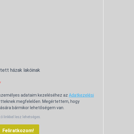
ntett házak lakóinak
 személyes adataim kezeléséhez az
Adatkezelési
tteknek megfelelően. Megértettem, hogy
ására bármikor lehetőségem van.
tó linkkel lesz lehetséges.
Feliratkozom!