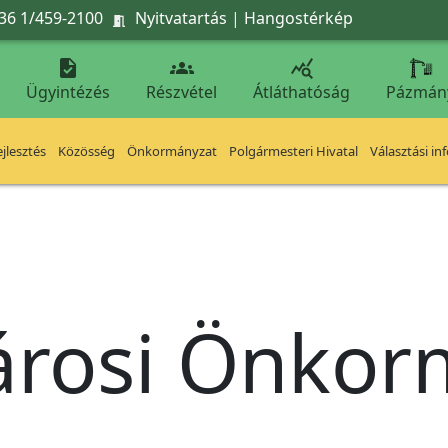
36 1/459-2100
Nyitvatartás
|
Hangostérkép




Ügyintézés
Részvétel
Átláthatóság
Pázmán
jlesztés
Közösség
Önkormányzat
Polgármesteri Hivatal
Választási in
árosi Önko