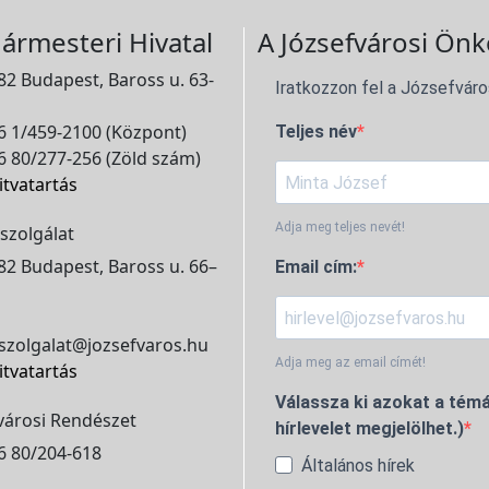
ármesteri Hivatal
A Józsefvárosi Önk
2 Budapest, Baross u. 63-
Iratkozzon fel a Józsefváro
 1/459-2100 (Központ)
Teljes név
 80/277-256 (Zöld szám)
itvatartás
Adja meg teljes nevét!
szolgálat
2 Budapest, Baross u. 66–
Email cím:
szolgalat@jozsefvaros.hu
Adja meg az email címét!
itvatartás
Válassza ki azokat a témá
városi Rendészet
hírlevelet megjelölhet.)
6 80/204-618
Általános hírek