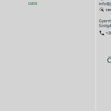
csere
info@j
re
Gyerm
Szolgá

+3
Ö