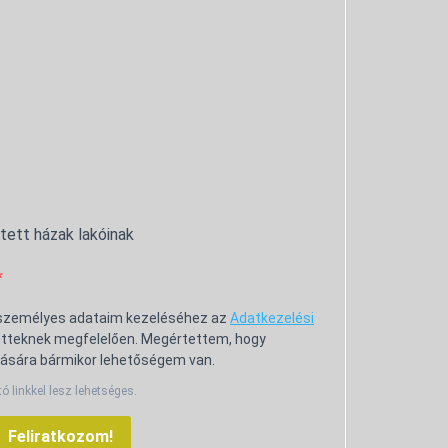
ntett házak lakóinak
 személyes adataim kezeléséhez az
Adatkezelési
tteknek megfelelően. Megértettem, hogy
ására bármikor lehetőségem van.
tó linkkel lesz lehetséges.
Feliratkozom!