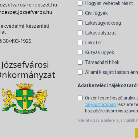
Hogyan vehetek részt
ozsefvarosirendeszet.hu
ndeszet.jozsefvaros.hu
Civil ügyek
Lakásügynökség
ekvédelmi Készenléti
lat
Lakáspályázat
6 30/493-1925
Lakótér
Kutyás ügyek
Józsefvárosi
Társasházi hírek
nkormányzat
Állami kisajátításban éri
Adatkezelési tájékoztató
Önkéntesen hozzájárulok
tájékoztatóban
részleteze
hozzájárulásom visszavon
A leiratkozás a hírlevél alján találha