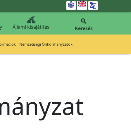


y
Állami kisajátítás
Keresés
formációk
Nemzetiségi Önkormányzatok
rmányzat