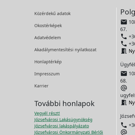
Polg
Közérdekű adatok

108
Okostérképek
67.

+36
Adatvédelem

+36
Akadálymentesítési
nyilatkozat

Ny
Honlaptérkép
Ügyfél

108
Impresszum
68.
Karrier

ugyfel
További honlapok

Ny
Vegyél részt!
József
Józsefvárosi Lakásügynökség

+3
Józsefvárosi lakáspályázato

Józsefvárosi Önkormányzati Bérlői