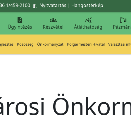
36 1/459-2100
Nyitvatartás
|
Hangostérkép




Ügyintézés
Részvétel
Átláthatóság
Pázmán
jlesztés
Közösség
Önkormányzat
Polgármesteri Hivatal
Választási in
árosi Önko