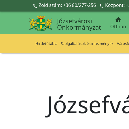
Ugrás a fő tartalomra
Zöld szám: +36 80/277-256
Központ: +



Józsefvárosi
Önkormányzat
Otthon
Hirdetőtábla
Szolgáltatások és intézmények
Városfe
Józsefv