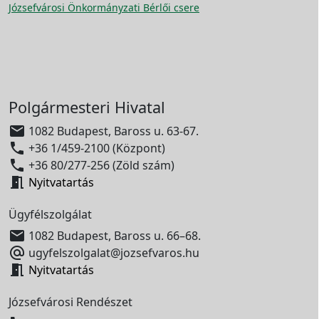
Józsefvárosi Önkormányzati Bérlői csere
Polgármesteri Hivatal

1082 Budapest, Baross u. 63-67.

+36 1/459-2100 (Központ)

+36 80/277-256 (Zöld szám)

Nyitvatartás
Ügyfélszolgálat

1082 Budapest, Baross u. 66–68.

ugyfelszolgalat@jozsefvaros.hu

Nyitvatartás
Józsefvárosi Rendészet