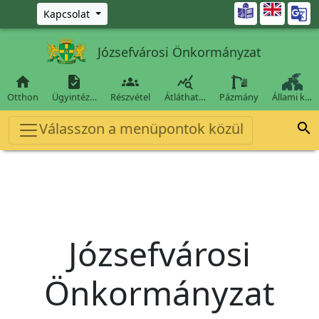
Ugrás a fő tartalomra

Kapcsolat
Józsefvárosi Önkormányzat




Otthon
Ügyintéz…
Részvétel
Átláthat…
Pázmány
Állami k…
Válasszon a menüpontok közül

Józsefvárosi
Önkormányzat