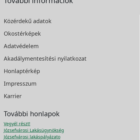
További információk
Közérdekű adatok
Okostérképek
Adatvédelem
Akadálymentesítési
nyilatkozat
Honlaptérkép
Impresszum
Karrier
További honlapok
Vegyél részt!
Józsefvárosi Lakásügynökség
Józsefvárosi lakáspályázato