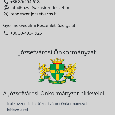

+36 80/204-618

info@jozsefvarosirendeszet.hu
rendeszet.jozsefvaros.hu
Gyermekvédelmi Készenléti Szolgálat

+36 30/493-1925
Józsefvárosi Önkormányzat
A Józsefvárosi Önkormányzat hírlevelei
Iratkozzon fel a Józsefvárosi Önkormányzat
hírleveleire!