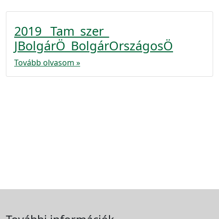
2019_ Tam_szer_
JBolgárÖ_BolgárOrszágosÖ
Tovább olvasom »