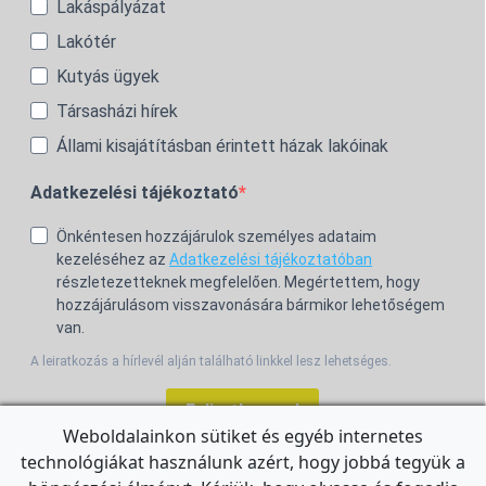
Lakáspályázat
Lakótér
Kutyás ügyek
Társasházi hírek
Állami kisajátításban érintett házak lakóinak
Adatkezelési tájékoztató
Önkéntesen hozzájárulok személyes adataim
kezeléséhez az
Adatkezelési tájékoztatóban
részletezetteknek megfelelően. Megértettem, hogy
hozzájárulásom visszavonására bármikor lehetőségem
van.
A leiratkozás a hírlevél alján található linkkel lesz lehetséges.
Feliratkozom!
Weboldalainkon sütiket és egyéb internetes
technológiákat használunk azért, hogy jobbá tegyük a
For the English Newsletter, click
HERE.