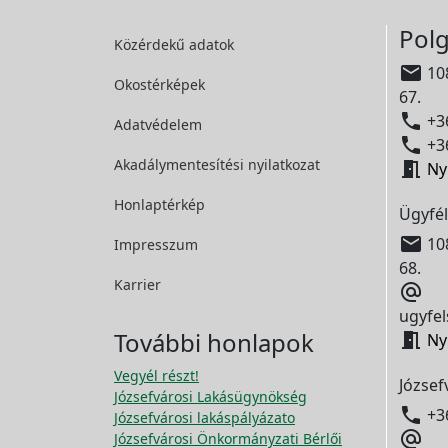
Polg
Közérdekű adatok

108
Okostérképek
67.

+36
Adatvédelem

+36
Akadálymentesítési
nyilatkozat

Ny
Honlaptérkép
Ügyfél

108
Impresszum
68.
Karrier

ugyfel
További honlapok

Ny
Vegyél részt!
József
Józsefvárosi Lakásügynökség

+3
Józsefvárosi lakáspályázato

Józsefvárosi Önkormányzati Bérlői