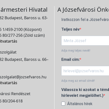
ármesteri Hivatal
A Józsefvárosi Önk
2 Budapest, Baross u. 63-
Iratkozzon fel a Józsefváro
 1/459-2100 (Központ)
Teljes név
 80/277-256 (Zöld szám)
itvatartás
Adja meg teljes nevét!
szolgálat
2 Budapest, Baross u. 66–
Email cím:
szolgalat@jozsefvaros.hu
Adja meg az email címét!
itvatartás
Válassza ki azokat a témá
városi Rendészet
hírlevelet megjelölhet.)
6 80/204-618
Általános hírek