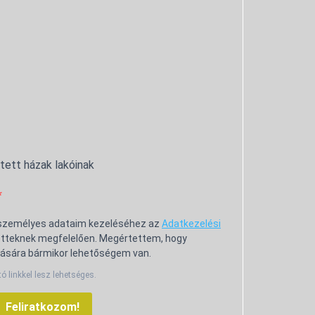
ntett házak lakóinak
 személyes adataim kezeléséhez az
Adatkezelési
tteknek megfelelően. Megértettem, hogy
ására bármikor lehetőségem van.
tó linkkel lesz lehetséges.
Feliratkozom!