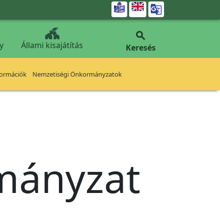


y
Állami kisajátítás
Keresés
formációk
Nemzetiségi Önkormányzatok
rmányzat