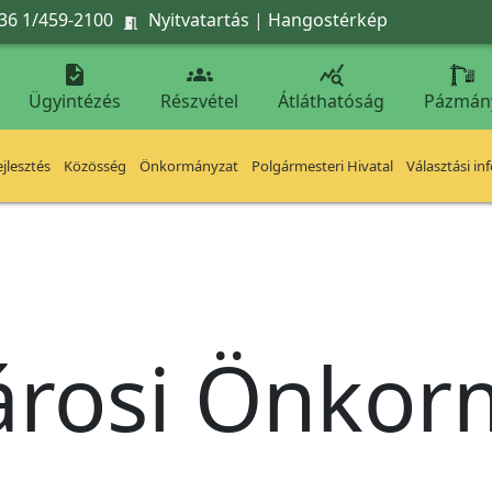
36 1/459-2100
Nyitvatartás
|
Hangostérkép




Ügyintézés
Részvétel
Átláthatóság
Pázmán
jlesztés
Közösség
Önkormányzat
Polgármesteri Hivatal
Választási in
árosi Önko