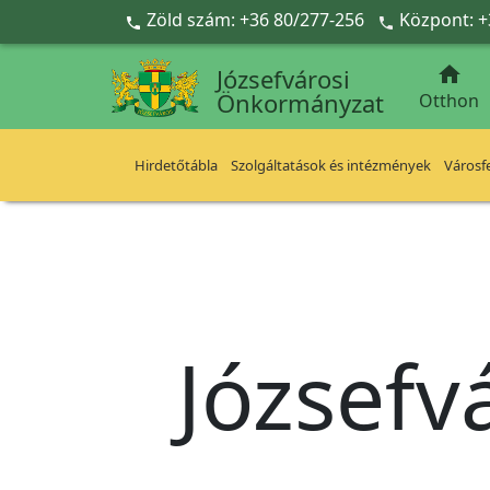
Ugrás a fő tartalomra
Zöld szám: +36 80/277-256
Központ: +



Józsefvárosi
Önkormányzat
Otthon
Hirdetőtábla
Szolgáltatások és intézmények
Városfe
Józsefv