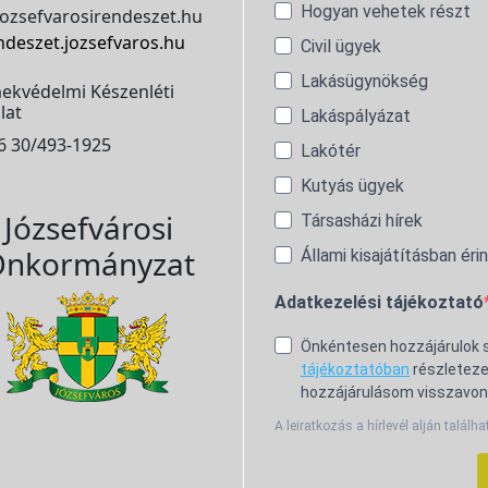
Hogyan vehetek részt
ozsefvarosirendeszet.hu
ndeszet.jozsefvaros.hu
Civil ügyek
Lakásügynökség
ekvédelmi Készenléti
lat
Lakáspályázat
6 30/493-1925
Lakótér
Kutyás ügyek
Józsefvárosi
Társasházi hírek
nkormányzat
Állami kisajátításban éri
Adatkezelési tájékoztató
Önkéntesen hozzájárulok
tájékoztatóban
részleteze
hozzájárulásom visszavon
A leiratkozás a hírlevél alján találha