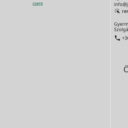
csere
info@j
re
Gyerm
Szolgá

+3
Ö