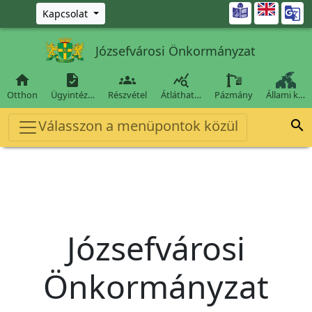
Ugrás a fő tartalomra

Kapcsolat
Józsefvárosi Önkormányzat




Otthon
Ügyintéz…
Részvétel
Átláthat…
Pázmány
Állami k…
Válasszon a menüpontok közül

Józsefvárosi
Önkormányzat