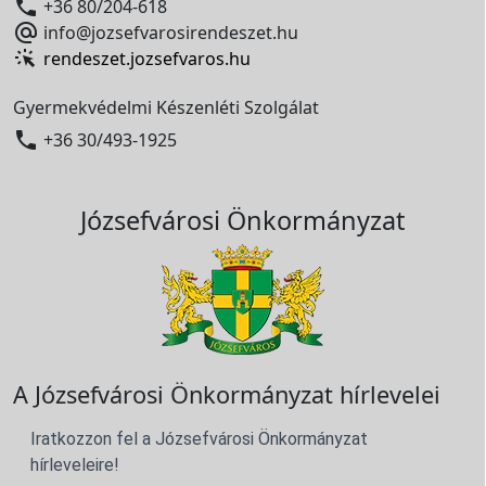

+36 80/204-618

info@jozsefvarosirendeszet.hu
rendeszet.jozsefvaros.hu
Gyermekvédelmi Készenléti Szolgálat

+36 30/493-1925
Józsefvárosi Önkormányzat
A Józsefvárosi Önkormányzat hírlevelei
Iratkozzon fel a Józsefvárosi Önkormányzat
hírleveleire!