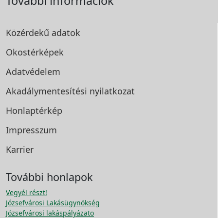
További információk
Közérdekű adatok
Okostérképek
Adatvédelem
Akadálymentesítési
nyilatkozat
Honlaptérkép
Impresszum
Karrier
További honlapok
Vegyél részt!
Józsefvárosi Lakásügynökség
Józsefvárosi lakáspályázato