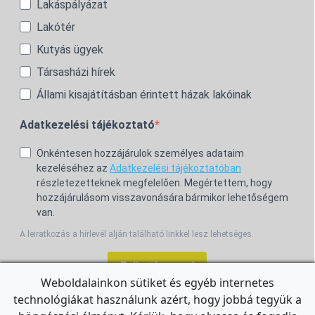
Lakáspályázat
Lakótér
Kutyás ügyek
Társasházi hírek
Állami kisajátításban érintett házak lakóinak
Adatkezelési tájékoztató
Önkéntesen hozzájárulok személyes adataim
kezeléséhez az
Adatkezelési tájékoztatóban
részletezetteknek megfelelően. Megértettem, hogy
hozzájárulásom visszavonására bármikor lehetőségem
van.
A leiratkozás a hírlevél alján található linkkel lesz lehetséges.
Feliratkozom!
Weboldalainkon sütiket és egyéb internetes
technológiákat használunk azért, hogy jobbá tegyük a
For the English Newsletter, click
HERE.