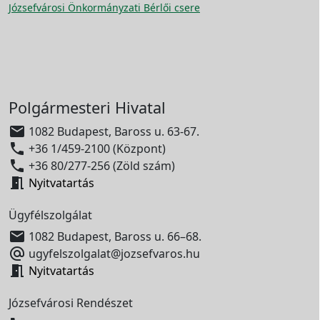
Józsefvárosi Önkormányzati Bérlői csere
Polgármesteri Hivatal

1082 Budapest, Baross u. 63-67.

+36 1/459-2100 (Központ)

+36 80/277-256 (Zöld szám)

Nyitvatartás
Ügyfélszolgálat

1082 Budapest, Baross u. 66–68.

ugyfelszolgalat@jozsefvaros.hu

Nyitvatartás
Józsefvárosi Rendészet