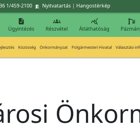
36 1/459-2100
Nyitvatartás
|
Hangostérkép




Ügyintézés
Részvétel
Átláthatóság
Pázmán
jlesztés
Közösség
Önkormányzat
Polgármesteri Hivatal
Választási in
árosi Önko