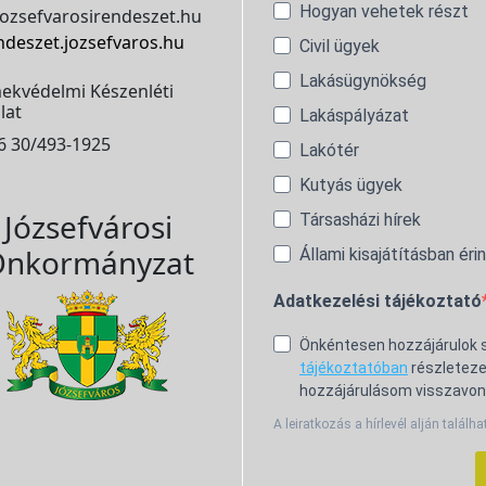
Hogyan vehetek részt
ozsefvarosirendeszet.hu
ndeszet.jozsefvaros.hu
Civil ügyek
Lakásügynökség
ekvédelmi Készenléti
lat
Lakáspályázat
6 30/493-1925
Lakótér
Kutyás ügyek
Józsefvárosi
Társasházi hírek
nkormányzat
Állami kisajátításban éri
Adatkezelési tájékoztató
Önkéntesen hozzájárulok
tájékoztatóban
részleteze
hozzájárulásom visszavon
A leiratkozás a hírlevél alján találha