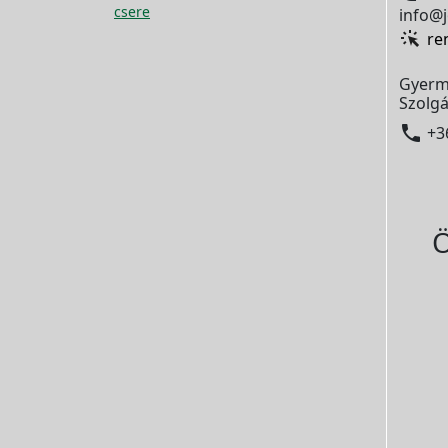
csere
info@j
re
Gyerm
Szolgá

+3
Ö