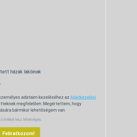
ntett házak lakóinak
 személyes adataim kezeléséhez az
Adatkezelési
tteknek megfelelően. Megértettem, hogy
ására bármikor lehetőségem van.
tó linkkel lesz lehetséges.
Feliratkozom!