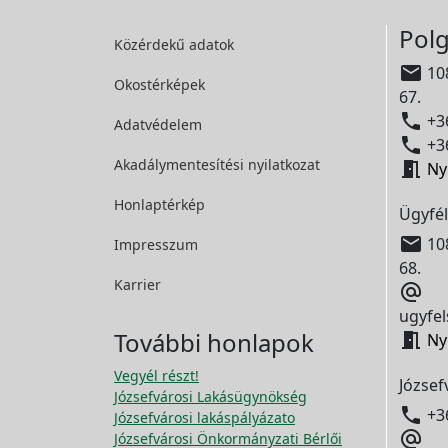
Polg
Közérdekű adatok

108
Okostérképek
67.

+36
Adatvédelem

+36
Akadálymentesítési
nyilatkozat

Ny
Honlaptérkép
Ügyfél

108
Impresszum
68.
Karrier

ugyfel
További honlapok

Ny
Vegyél részt!
József
Józsefvárosi Lakásügynökség

+3
Józsefvárosi lakáspályázato

Józsefvárosi Önkormányzati Bérlői