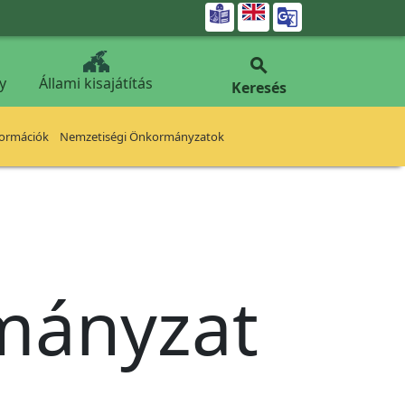


y
Állami kisajátítás
Keresés
formációk
Nemzetiségi Önkormányzatok
rmányzat