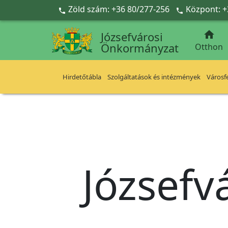
Ugrás a fő tartalomra
Zöld szám: +36 80/277-256
Központ: +



Józsefvárosi
Önkormányzat
Otthon
Hirdetőtábla
Szolgáltatások és intézmények
Városfe
Józsefv