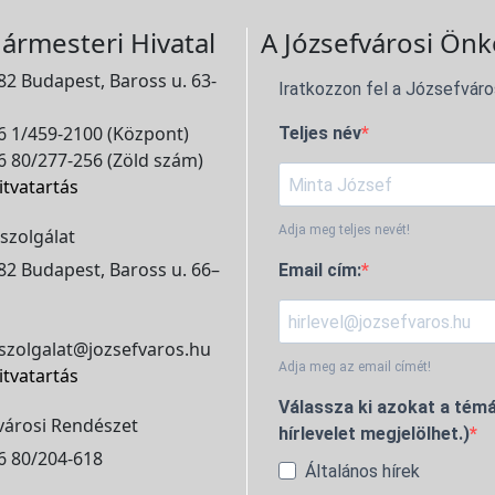
ármesteri Hivatal
A Józsefvárosi Önk
2 Budapest, Baross u. 63-
Iratkozzon fel a Józsefváro
 1/459-2100 (Központ)
Teljes név
 80/277-256 (Zöld szám)
itvatartás
Adja meg teljes nevét!
szolgálat
2 Budapest, Baross u. 66–
Email cím:
szolgalat@jozsefvaros.hu
Adja meg az email címét!
itvatartás
Válassza ki azokat a témá
városi Rendészet
hírlevelet megjelölhet.)
6 80/204-618
Általános hírek