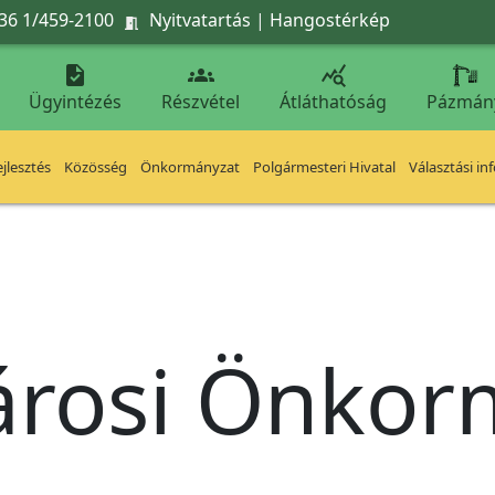
36 1/459-2100
Nyitvatartás
|
Hangostérkép




Ügyintézés
Részvétel
Átláthatóság
Pázmán
jlesztés
Közösség
Önkormányzat
Polgármesteri Hivatal
Választási in
árosi Önko