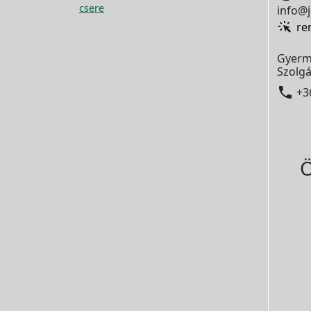
csere
info@j
re
Gyerm
Szolgá

+3
Ö