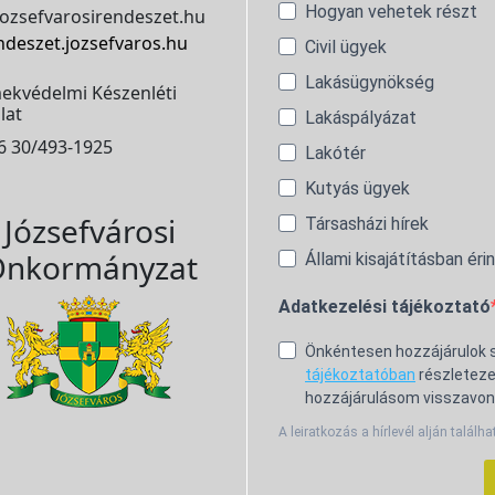
Hogyan vehetek részt
ozsefvarosirendeszet.hu
ndeszet.jozsefvaros.hu
Civil ügyek
Lakásügynökség
ekvédelmi Készenléti
lat
Lakáspályázat
6 30/493-1925
Lakótér
Kutyás ügyek
Józsefvárosi
Társasházi hírek
nkormányzat
Állami kisajátításban éri
Adatkezelési tájékoztató
Önkéntesen hozzájárulok
tájékoztatóban
részleteze
hozzájárulásom visszavon
A leiratkozás a hírlevél alján találha