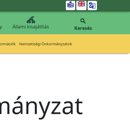


y
Állami kisajátítás
Keresés
formációk
Nemzetiségi Önkormányzatok
rmányzat