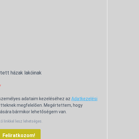
ntett házak lakóinak
 személyes adataim kezeléséhez az
Adatkezelési
tteknek megfelelően. Megértettem, hogy
ására bármikor lehetőségem van.
tó linkkel lesz lehetséges.
Feliratkozom!