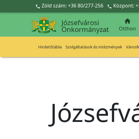
Ugrás a fő tartalomra
Zöld szám: +36 80/277-256
Központ: +



Józsefvárosi
Önkormányzat
Otthon
Hirdetőtábla
Szolgáltatások és intézmények
Városfe
Józsefv