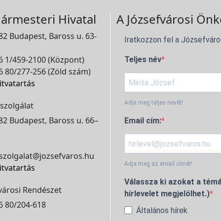
ármesteri Hivatal
A Józsefvárosi Önk
2 Budapest, Baross u. 63-
Iratkozzon fel a Józsefváro
 1/459-2100 (Központ)
Teljes név
 80/277-256 (Zöld szám)
itvatartás
Adja meg teljes nevét!
szolgálat
2 Budapest, Baross u. 66–
Email cím:
szolgalat@jozsefvaros.hu
Adja meg az email címét!
itvatartás
Válassza ki azokat a témá
városi Rendészet
hírlevelet megjelölhet.)
6 80/204-618
Általános hírek