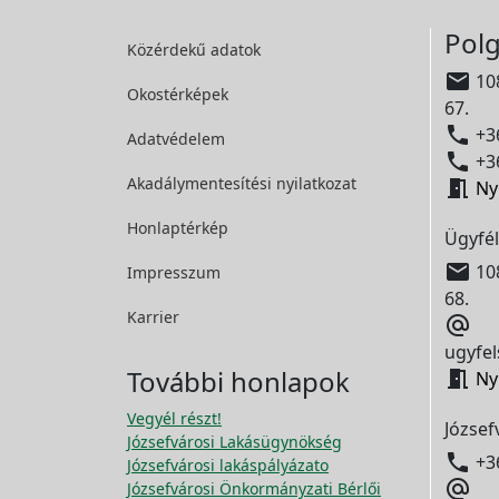
Polg
Közérdekű adatok

108
Okostérképek
67.

+36
Adatvédelem

+36
Akadálymentesítési
nyilatkozat

Ny
Honlaptérkép
Ügyfél

108
Impresszum
68.
Karrier

ugyfel
További honlapok

Ny
Vegyél részt!
József
Józsefvárosi Lakásügynökség

+3
Józsefvárosi lakáspályázato

Józsefvárosi Önkormányzati Bérlői