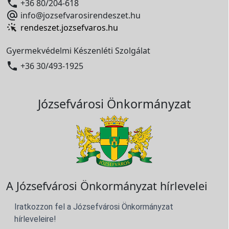

+36 80/204-618

info@jozsefvarosirendeszet.hu
rendeszet.jozsefvaros.hu
Gyermekvédelmi Készenléti Szolgálat

+36 30/493-1925
Józsefvárosi Önkormányzat
A Józsefvárosi Önkormányzat hírlevelei
Iratkozzon fel a Józsefvárosi Önkormányzat
hírleveleire!