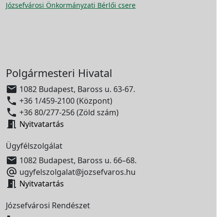
Józsefvárosi Önkormányzati Bérlői csere
Polgármesteri Hivatal

1082 Budapest, Baross u. 63-67.

+36 1/459-2100 (Központ)

+36 80/277-256 (Zöld szám)

Nyitvatartás
Ügyfélszolgálat

1082 Budapest, Baross u. 66–68.

ugyfelszolgalat@jozsefvaros.hu

Nyitvatartás
Józsefvárosi Rendészet