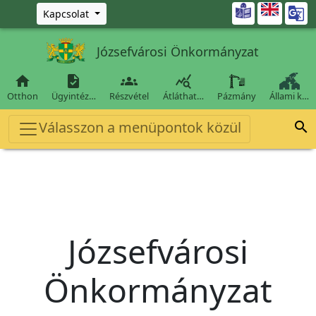
Ugrás a fő tartalomra

Kapcsolat
Józsefvárosi Önkormányzat




Otthon
Ügyintéz…
Részvétel
Átláthat…
Pázmány
Állami k…
Válasszon a menüpontok közül

Józsefvárosi
Önkormányzat