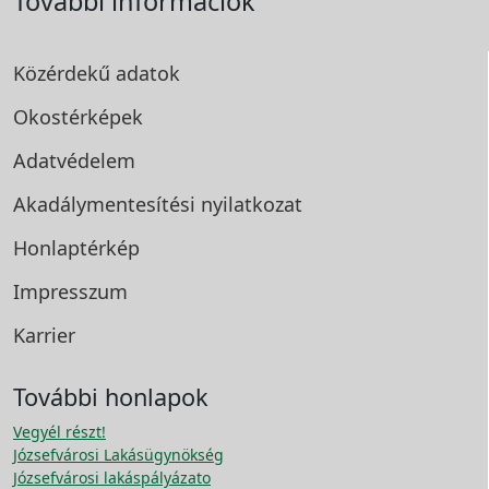
További információk
Közérdekű adatok
Okostérképek
Adatvédelem
Akadálymentesítési
nyilatkozat
Honlaptérkép
Impresszum
Karrier
További honlapok
Vegyél részt!
Józsefvárosi Lakásügynökség
Józsefvárosi lakáspályázato