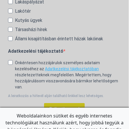
Lakáspályázat
Lakótér
Kutyás ügyek
Társasházi hírek
Állami kisajátításban érintett házak lakóinak
Adatkezelési tájékoztató
Önkéntesen hozzájárulok személyes adataim
kezeléséhez az
Adatkezelési tájékoztatóban
részletezetteknek megfelelően. Megértettem, hogy
hozzájárulásom visszavonására bármikor lehetőségem
van.
A leiratkozás a hírlevél alján található linkkel lesz lehetséges.
Feliratkozom!
Weboldalainkon sütiket és egyéb internetes
technológiákat használunk azért, hogy jobbá tegyük a
For the English Newsletter, click
HERE.