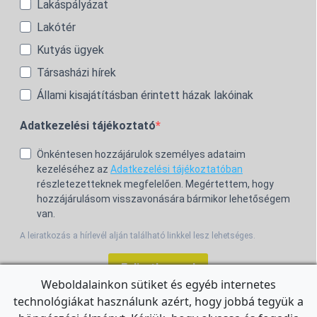
Lakáspályázat
Lakótér
Kutyás ügyek
Társasházi hírek
Állami kisajátításban érintett házak lakóinak
Adatkezelési tájékoztató
Önkéntesen hozzájárulok személyes adataim
kezeléséhez az
Adatkezelési tájékoztatóban
részletezetteknek megfelelően. Megértettem, hogy
hozzájárulásom visszavonására bármikor lehetőségem
van.
A leiratkozás a hírlevél alján található linkkel lesz lehetséges.
Feliratkozom!
Weboldalainkon sütiket és egyéb internetes
technológiákat használunk azért, hogy jobbá tegyük a
For the English Newsletter, click
HERE.