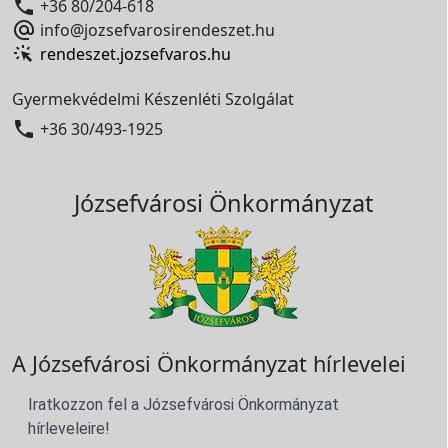

+36 80/204-618

info@jozsefvarosirendeszet.hu
rendeszet.jozsefvaros.hu
Gyermekvédelmi Készenléti Szolgálat

+36 30/493-1925
Józsefvárosi Önkormányzat
A Józsefvárosi Önkormányzat hírlevelei
Iratkozzon fel a Józsefvárosi Önkormányzat
hírleveleire!