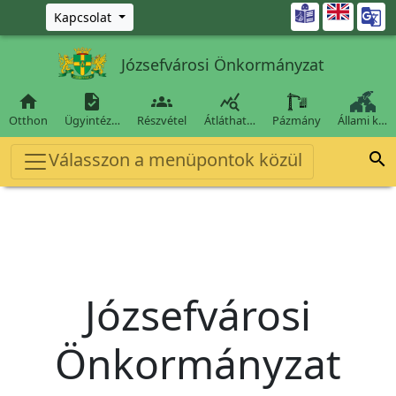
Ugrás a fő tartalomra

Kapcsolat
Józsefvárosi Önkormányzat




Otthon
Ügyintéz…
Részvétel
Átláthat…
Pázmány
Állami k…
Válasszon a menüpontok közül

Józsefvárosi
Önkormányzat