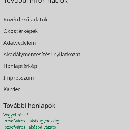
További információk
Közérdekű adatok
Okostérképek
Adatvédelem
Akadálymentesítési
nyilatkozat
Honlaptérkép
Impresszum
Karrier
További honlapok
Vegyél részt!
Józsefvárosi Lakásügynökség
Józsefvárosi lakáspályázato