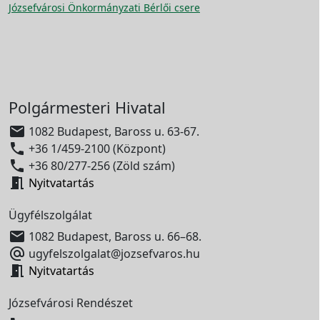
Józsefvárosi Önkormányzati Bérlői csere
Polgármesteri Hivatal

1082 Budapest, Baross u. 63-67.

+36 1/459-2100 (Központ)

+36 80/277-256 (Zöld szám)

Nyitvatartás
Ügyfélszolgálat

1082 Budapest, Baross u. 66–68.

ugyfelszolgalat@jozsefvaros.hu

Nyitvatartás
Józsefvárosi Rendészet