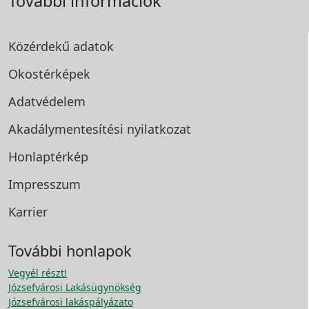
További információk
Közérdekű adatok
Okostérképek
Adatvédelem
Akadálymentesítési
nyilatkozat
Honlaptérkép
Impresszum
Karrier
További honlapok
Vegyél részt!
Józsefvárosi Lakásügynökség
Józsefvárosi lakáspályázato