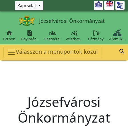
Ugrás a fő tartalomra

Kapcsolat
Józsefvárosi Önkormányzat




Otthon
Ügyintéz…
Részvétel
Átláthat…
Pázmány
Állami k…
Válasszon a menüpontok közül

Józsefvárosi
Önkormányzat