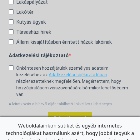
Lakáspályázat
Lakótér
Kutyás ügyek
Társasházi hírek
Állami kisajátításban érintett házak lakóinak
Adatkezelési tájékoztató
Önkéntesen hozzájárulok személyes adataim
kezeléséhez az
Adatkezelési tájékoztatóban
részletezetteknek megfelelően. Megértettem, hogy
hozzájárulásom visszavonására bármikor lehetőségem
van.
A leiratkozás a hírlevél alján található linkkel lesz lehetséges.
Feliratkozom!
Weboldalainkon sütiket és egyéb internetes
technológiákat használunk azért, hogy jobbá tegyük a
For the English Newsletter, click
HERE.