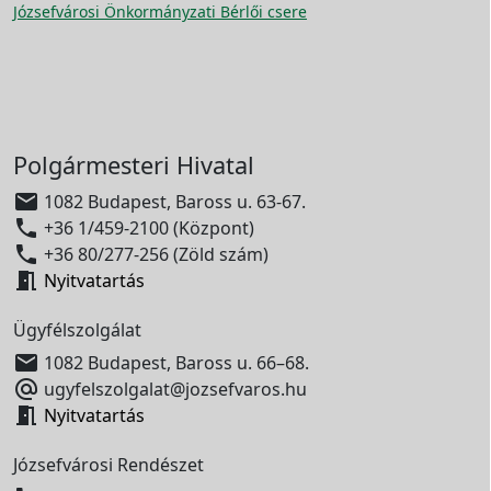
Józsefvárosi Önkormányzati Bérlői csere
Polgármesteri Hivatal

1082 Budapest, Baross u. 63-67.

+36 1/459-2100 (Központ)

+36 80/277-256 (Zöld szám)

Nyitvatartás
Ügyfélszolgálat

1082 Budapest, Baross u. 66–68.

ugyfelszolgalat@jozsefvaros.hu

Nyitvatartás
Józsefvárosi Rendészet