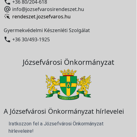

+36 80/204-618

info@jozsefvarosirendeszet.hu
rendeszet.jozsefvaros.hu
Gyermekvédelmi Készenléti Szolgálat

+36 30/493-1925
Józsefvárosi Önkormányzat
A Józsefvárosi Önkormányzat hírlevelei
Iratkozzon fel a Józsefvárosi Önkormányzat
hírleveleire!