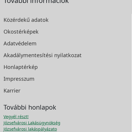
További információk
Közérdekű adatok
Okostérképek
Adatvédelem
Akadálymentesítési
nyilatkozat
Honlaptérkép
Impresszum
Karrier
További honlapok
Vegyél részt!
Józsefvárosi Lakásügynökség
Józsefvárosi lakáspályázato