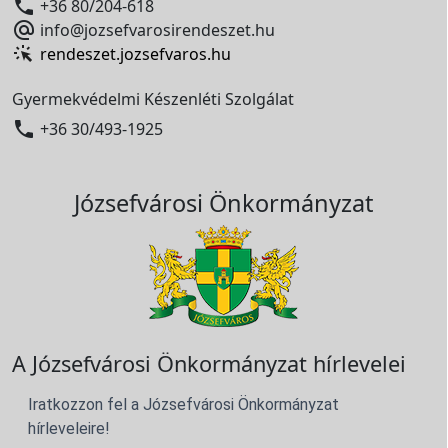

+36 80/204-618

info@jozsefvarosirendeszet.hu
rendeszet.jozsefvaros.hu
Gyermekvédelmi Készenléti Szolgálat

+36 30/493-1925
Józsefvárosi Önkormányzat
A Józsefvárosi Önkormányzat hírlevelei
Iratkozzon fel a Józsefvárosi Önkormányzat
hírleveleire!