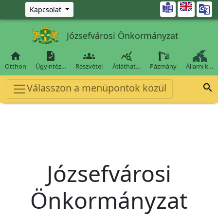
Ugrás a fő tartalomra

Kapcsolat
Józsefvárosi Önkormányzat




Otthon
Ügyintéz…
Részvétel
Átláthat…
Pázmány
Állami k…
Válasszon a menüpontok közül

Józsefvárosi
Önkormányzat