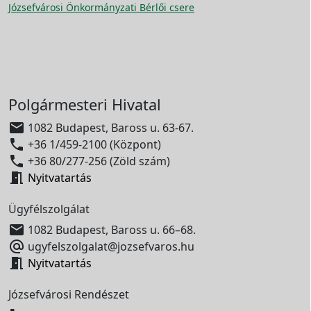
Józsefvárosi Önkormányzati Bérlői csere
Polgármesteri Hivatal

1082 Budapest, Baross u. 63-67.

+36 1/459-2100 (Központ)

+36 80/277-256 (Zöld szám)

Nyitvatartás
Ügyfélszolgálat

1082 Budapest, Baross u. 66–68.

ugyfelszolgalat@jozsefvaros.hu

Nyitvatartás
Józsefvárosi Rendészet