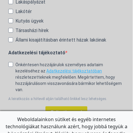
Lakáspályázat
Lakótér
Kutyás ügyek
Társasházi hírek
Állami kisajátításban érintett házak lakóinak
Adatkezelési tájékoztató
Önkéntesen hozzájárulok személyes adataim
kezeléséhez az
Adatkezelési tájékoztatóban
részletezetteknek megfelelően. Megértettem, hogy
hozzájárulásom visszavonására bármikor lehetőségem
van.
A leiratkozás a hírlevél alján található linkkel lesz lehetséges.
Feliratkozom!
Weboldalainkon sütiket és egyéb internetes
technológiákat használunk azért, hogy jobbá tegyük a
For the English Newsletter, click
HERE.