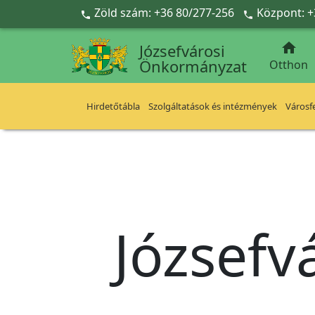
Ugrás a fő tartalomra
Zöld szám: +36 80/277-256
Központ: +



Józsefvárosi
Önkormányzat
Otthon
Hirdetőtábla
Szolgáltatások és intézmények
Városfe
Józsefv