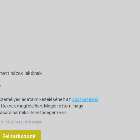
ntett házak lakóinak
 személyes adataim kezeléséhez az
Adatkezelési
tteknek megfelelően. Megértettem, hogy
ására bármikor lehetőségem van.
tó linkkel lesz lehetséges.
Feliratkozom!