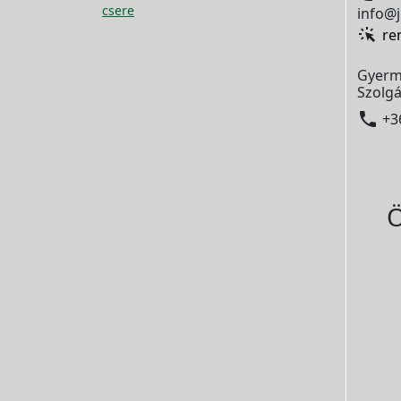
csere
info@j
re
Gyerm
Szolgá

+3
Ö