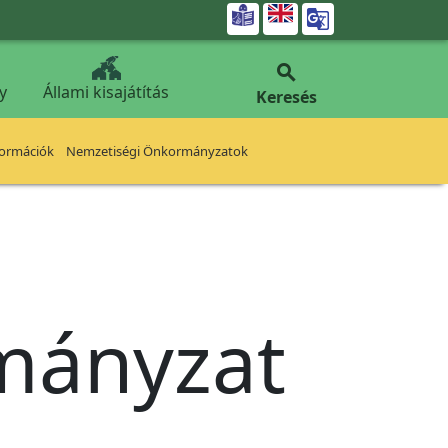


y
Állami kisajátítás
Keresés
formációk
Nemzetiségi Önkormányzatok
rmányzat