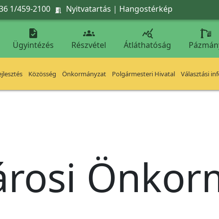
36 1/459-2100
Nyitvatartás
|
Hangostérkép




Ügyintézés
Részvétel
Átláthatóság
Pázmán
jlesztés
Közösség
Önkormányzat
Polgármesteri Hivatal
Választási in
árosi Önko