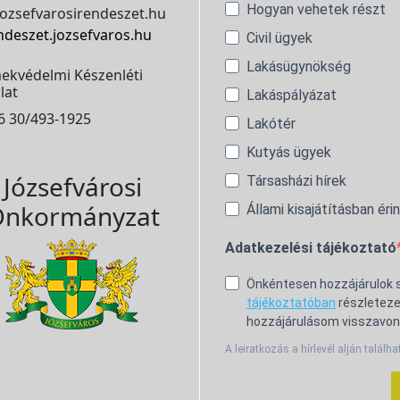
Hogyan vehetek részt
ozsefvarosirendeszet.hu
ndeszet.jozsefvaros.hu
Civil ügyek
Lakásügynökség
ekvédelmi Készenléti
lat
Lakáspályázat
6 30/493-1925
Lakótér
Kutyás ügyek
Józsefvárosi
Társasházi hírek
nkormányzat
Állami kisajátításban éri
Adatkezelési tájékoztató
Önkéntesen hozzájárulok
tájékoztatóban
részleteze
hozzájárulásom visszavon
A leiratkozás a hírlevél alján találha