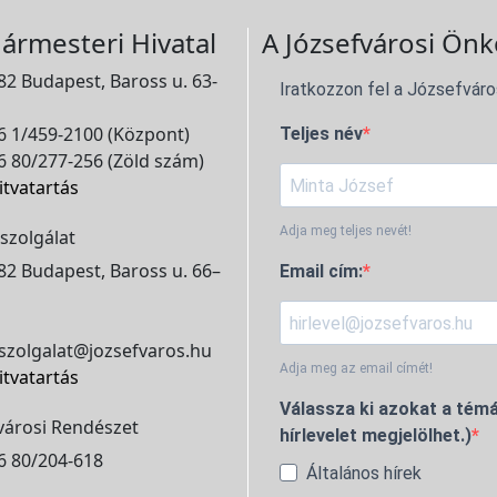
ármesteri Hivatal
A Józsefvárosi Önk
2 Budapest, Baross u. 63-
Iratkozzon fel a Józsefváro
 1/459-2100 (Központ)
Teljes név
 80/277-256 (Zöld szám)
itvatartás
Adja meg teljes nevét!
szolgálat
2 Budapest, Baross u. 66–
Email cím:
szolgalat@jozsefvaros.hu
Adja meg az email címét!
itvatartás
Válassza ki azokat a témá
városi Rendészet
hírlevelet megjelölhet.)
6 80/204-618
Általános hírek