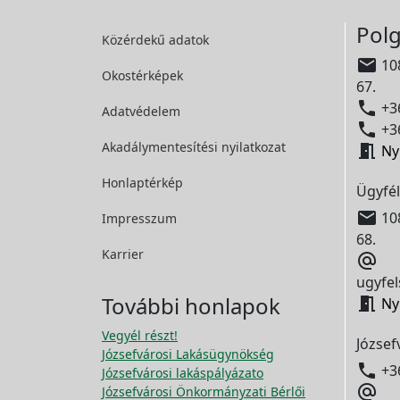
Polg
Közérdekű adatok

108
Okostérképek
67.

+36
Adatvédelem

+36
Akadálymentesítési
nyilatkozat

Ny
Honlaptérkép
Ügyfél

108
Impresszum
68.
Karrier

ugyfel
További honlapok

Ny
Vegyél részt!
József
Józsefvárosi Lakásügynökség

+3
Józsefvárosi lakáspályázato

Józsefvárosi Önkormányzati Bérlői