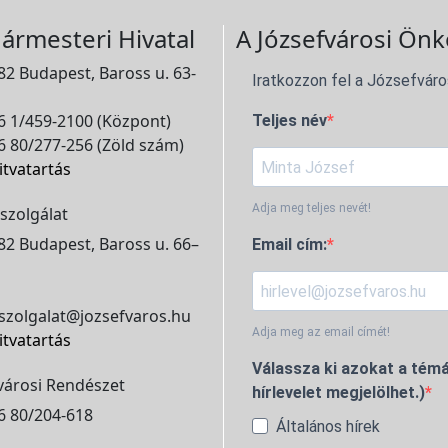
ármesteri Hivatal
A Józsefvárosi Önk
2 Budapest, Baross u. 63-
Iratkozzon fel a Józsefváro
 1/459-2100 (Központ)
Teljes név
 80/277-256 (Zöld szám)
itvatartás
Adja meg teljes nevét!
szolgálat
2 Budapest, Baross u. 66–
Email cím:
szolgalat@jozsefvaros.hu
Adja meg az email címét!
itvatartás
Válassza ki azokat a témá
városi Rendészet
hírlevelet megjelölhet.)
6 80/204-618
Általános hírek