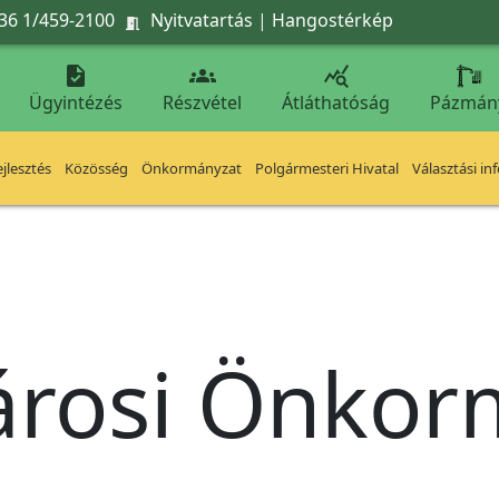
36 1/459-2100
Nyitvatartás
|
Hangostérkép




Ügyintézés
Részvétel
Átláthatóság
Pázmán
jlesztés
Közösség
Önkormányzat
Polgármesteri Hivatal
Választási in
árosi Önko