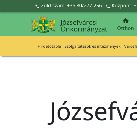
Ugrás a fő tartalomra
Zöld szám: +36 80/277-256
Központ: +



Józsefvárosi
Önkormányzat
Otthon
Hirdetőtábla
Szolgáltatások és intézmények
Városfe
Józsefv