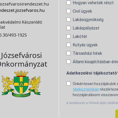
Hogyan vehetek részt
ozsefvarosirendeszet.hu
ndeszet.jozsefvaros.hu
Civil ügyek
Lakásügynökség
ekvédelmi Készenléti
lat
Lakáspályázat
6 30/493-1925
Lakótér
Kutyás ügyek
Józsefvárosi
Társasházi hírek
nkormányzat
Állami kisajátításban éri
Adatkezelési tájékoztató
Önkéntesen hozzájárulok
tájékoztatóban
részleteze
hozzájárulásom visszavon
A leiratkozás a hírlevél alján találha