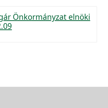
lgár Önkormányzat elnöki
2.09