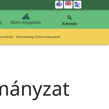


y
Állami kisajátítás
Keresés
formációk
Nemzetiségi Önkormányzatok
rmányzat