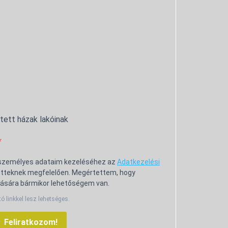
ntett házak lakóinak
 személyes adataim kezeléséhez az
Adatkezelési
tteknek megfelelően. Megértettem, hogy
ására bármikor lehetőségem van.
tó linkkel lesz lehetséges.
Feliratkozom!