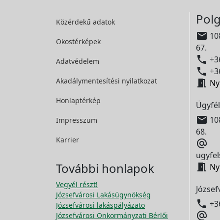
Polg
Közérdekű adatok

108
Okostérképek
67.

+36
Adatvédelem

+36
Akadálymentesítési
nyilatkozat

Ny
Honlaptérkép
Ügyfél

108
Impresszum
68.
Karrier

ugyfel
További honlapok

Ny
Vegyél részt!
József
Józsefvárosi Lakásügynökség

+3
Józsefvárosi lakáspályázato

Józsefvárosi Önkormányzati Bérlői