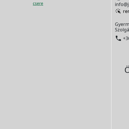
csere
info@j
re
Gyerm
Szolgá

+3
Ö