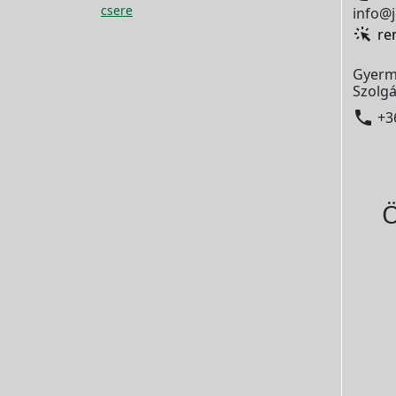
csere
info@j
re
Gyerm
Szolgá

+3
Ö