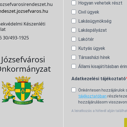
Hogyan vehetek részt
ozsefvarosirendeszet.hu
ndeszet.jozsefvaros.hu
Civil ügyek
Lakásügynökség
ekvédelmi Készenléti
lat
Lakáspályázat
6 30/493-1925
Lakótér
Kutyás ügyek
Józsefvárosi
Társasházi hírek
nkormányzat
Állami kisajátításban éri
Adatkezelési tájékoztató
Önkéntesen hozzájárulok
tájékoztatóban
részleteze
hozzájárulásom visszavon
A leiratkozás a hírlevél alján találha