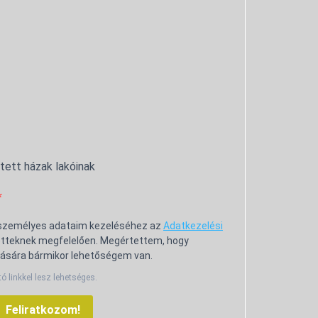
ntett házak lakóinak
 személyes adataim kezeléséhez az
Adatkezelési
tteknek megfelelően. Megértettem, hogy
ására bármikor lehetőségem van.
tó linkkel lesz lehetséges.
Feliratkozom!