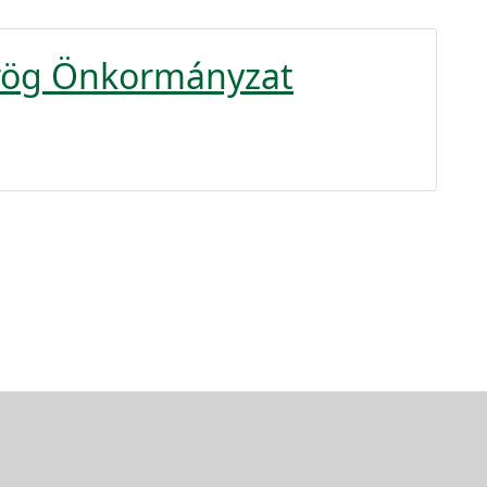
örög Önkormányzat