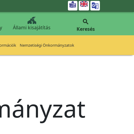


y
Állami kisajátítás
Keresés
formációk
Nemzetiségi Önkormányzatok
rmányzat