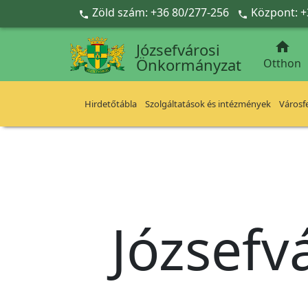
Ugrás a fő tartalomra
Zöld szám: +36 80/277-256
Központ: +



Józsefvárosi
Önkormányzat
Otthon
Hirdetőtábla
Szolgáltatások és intézmények
Városfe
Józsefv