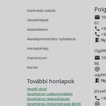
Polg
Közérdekű adatok

108
Okostérképek
67.

+36
Adatvédelem

+36
Akadálymentesítési
nyilatkozat

Ny
Honlaptérkép
Ügyfél

108
Impresszum
68.
Karrier

ugyfel
További honlapok

Ny
Vegyél részt!
József
Józsefvárosi Lakásügynökség

+3
Józsefvárosi lakáspályázato

Józsefvárosi Önkormányzati Bérlői