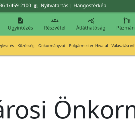
36 1/459-2100
Nyitvatartás
|
Hangostérkép




Ügyintézés
Részvétel
Átláthatóság
Pázmán
jlesztés
Közösség
Önkormányzat
Polgármesteri Hivatal
Választási in
árosi Önko