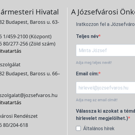
ármesteri Hivatal
A Józsefvárosi Önk
2 Budapest, Baross u. 63-
Iratkozzon fel a Józsefváro
 1/459-2100 (Központ)
Teljes név
 80/277-256 (Zöld szám)
itvatartás
Adja meg teljes nevét!
szolgálat
2 Budapest, Baross u. 66–
Email cím:
szolgalat@jozsefvaros.hu
Adja meg az email címét!
itvatartás
Válassza ki azokat a témá
városi Rendészet
hírlevelet megjelölhet.)
6 80/204-618
Általános hírek