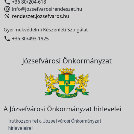

+36 80/204-618

info@jozsefvarosirendeszet.hu
rendeszet.jozsefvaros.hu
Gyermekvédelmi Készenléti Szolgálat

+36 30/493-1925
Józsefvárosi Önkormányzat
A Józsefvárosi Önkormányzat hírlevelei
Iratkozzon fel a Józsefvárosi Önkormányzat
hírleveleire!