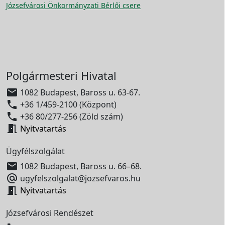
Józsefvárosi Önkormányzati Bérlői csere
Polgármesteri Hivatal

1082 Budapest, Baross u. 63-67.

+36 1/459-2100 (Központ)

+36 80/277-256 (Zöld szám)

Nyitvatartás
Ügyfélszolgálat

1082 Budapest, Baross u. 66–68.

ugyfelszolgalat@jozsefvaros.hu

Nyitvatartás
Józsefvárosi Rendészet