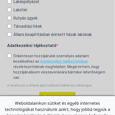
Lakáspályázat
Lakótér
Kutyás ügyek
Társasházi hírek
Állami kisajátításban érintett házak lakóinak
Adatkezelési tájékoztató
Önkéntesen hozzájárulok személyes adataim
kezeléséhez az
Adatkezelési tájékoztatóban
részletezetteknek megfelelően. Megértettem, hogy
hozzájárulásom visszavonására bármikor lehetőségem
van.
A leiratkozás a hírlevél alján található linkkel lesz lehetséges.
Feliratkozom!
Weboldalainkon sütiket és egyéb internetes
technológiákat használunk azért, hogy jobbá tegyük a
For the English Newsletter, click
HERE.