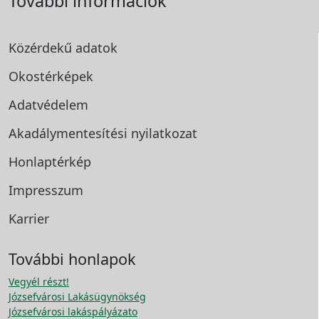
További információk
Közérdekű adatok
Okostérképek
Adatvédelem
Akadálymentesítési
nyilatkozat
Honlaptérkép
Impresszum
Karrier
További honlapok
Vegyél részt!
Józsefvárosi Lakásügynökség
Józsefvárosi lakáspályázato