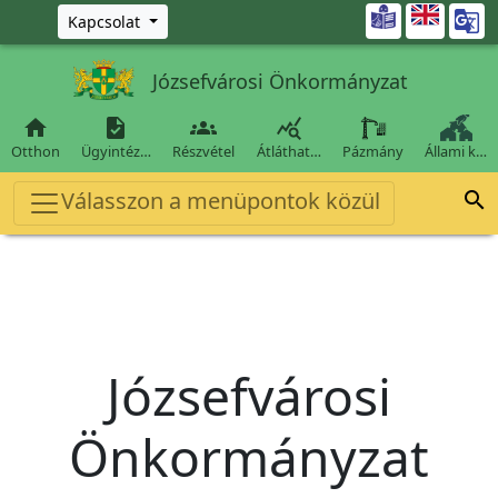
Ugrás a fő tartalomra

Kapcsolat
Józsefvárosi Önkormányzat




Otthon
Ügyintéz…
Részvétel
Átláthat…
Pázmány
Állami k…
Válasszon a menüpontok közül

Józsefvárosi
Önkormányzat