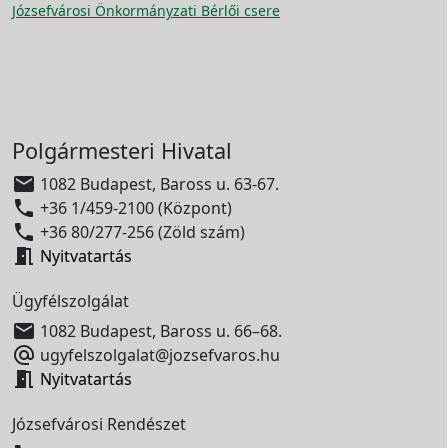
Józsefvárosi Önkormányzati Bérlői csere
Polgármesteri Hivatal

1082 Budapest, Baross u. 63-67.

+36 1/459-2100 (Központ)

+36 80/277-256 (Zöld szám)

Nyitvatartás
Ügyfélszolgálat

1082 Budapest, Baross u. 66–68.

ugyfelszolgalat@jozsefvaros.hu

Nyitvatartás
Józsefvárosi Rendészet