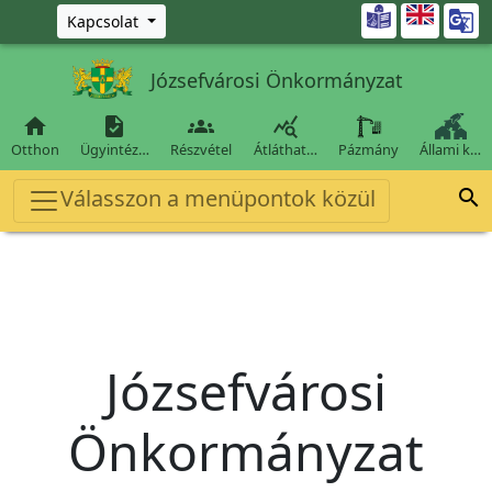
Ugrás a fő tartalomra

Kapcsolat
Józsefvárosi Önkormányzat




Otthon
Ügyintéz…
Részvétel
Átláthat…
Pázmány
Állami k…
Válasszon a menüpontok közül

Józsefvárosi
Önkormányzat