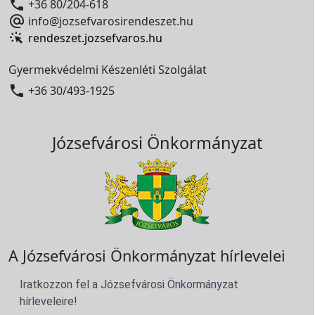

+36 80/204-618

info@jozsefvarosirendeszet.hu
rendeszet.jozsefvaros.hu
Gyermekvédelmi Készenléti Szolgálat

+36 30/493-1925
Józsefvárosi Önkormányzat
A Józsefvárosi Önkormányzat hírlevelei
Iratkozzon fel a Józsefvárosi Önkormányzat
hírleveleire!