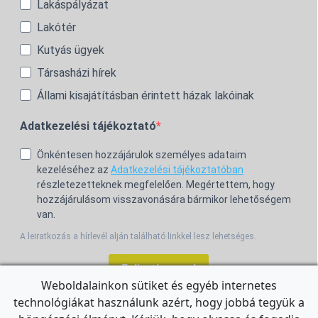
Lakáspályázat
Lakótér
Kutyás ügyek
Társasházi hírek
Állami kisajátításban érintett házak lakóinak
Adatkezelési tájékoztató
Önkéntesen hozzájárulok személyes adataim
kezeléséhez az
Adatkezelési tájékoztatóban
részletezetteknek megfelelően. Megértettem, hogy
hozzájárulásom visszavonására bármikor lehetőségem
van.
A leiratkozás a hírlevél alján található linkkel lesz lehetséges.
Feliratkozom!
Weboldalainkon sütiket és egyéb internetes
technológiákat használunk azért, hogy jobbá tegyük a
For the English Newsletter, click
HERE.