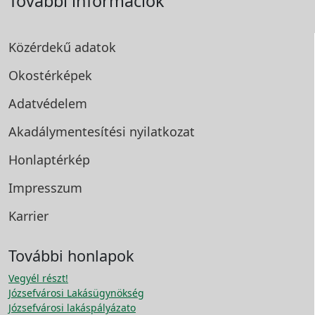
További információk
Közérdekű adatok
Okostérképek
Adatvédelem
Akadálymentesítési
nyilatkozat
Honlaptérkép
Impresszum
Karrier
További honlapok
Vegyél részt!
Józsefvárosi Lakásügynökség
Józsefvárosi lakáspályázato