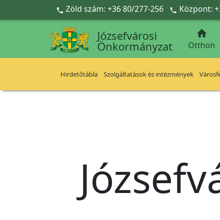
Ugrás a fő tartalomra
Zöld szám: +36 80/277-256
Központ: +



Józsefvárosi
Önkormányzat
Otthon
Hirdetőtábla
Szolgáltatások és intézmények
Városfe
Józsefv