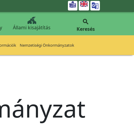


y
Állami kisajátítás
Keresés
formációk
Nemzetiségi Önkormányzatok
rmányzat