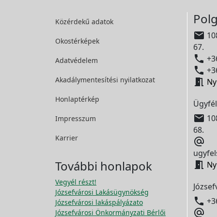
Polg
Közérdekű adatok

108
Okostérképek
67.

+36
Adatvédelem

+36
Akadálymentesítési
nyilatkozat

Ny
Honlaptérkép
Ügyfél

108
Impresszum
68.
Karrier

ugyfel
További honlapok

Ny
Vegyél részt!
József
Józsefvárosi Lakásügynökség

+3
Józsefvárosi lakáspályázato

Józsefvárosi Önkormányzati Bérlői