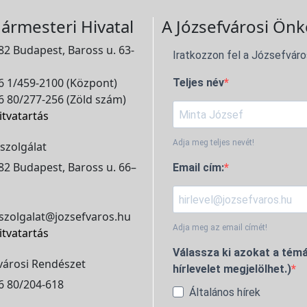
ármesteri Hivatal
A Józsefvárosi Önk
2 Budapest, Baross u. 63-
Iratkozzon fel a Józsefváro
 1/459-2100 (Központ)
Teljes név
 80/277-256 (Zöld szám)
itvatartás
Adja meg teljes nevét!
szolgálat
2 Budapest, Baross u. 66–
Email cím:
szolgalat@jozsefvaros.hu
Adja meg az email címét!
itvatartás
Válassza ki azokat a témá
városi Rendészet
hírlevelet megjelölhet.)
6 80/204-618
Általános hírek