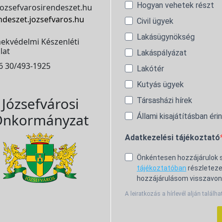
Hogyan vehetek részt
ozsefvarosirendeszet.hu
ndeszet.jozsefvaros.hu
Civil ügyek
Lakásügynökség
ekvédelmi Készenléti
lat
Lakáspályázat
6 30/493-1925
Lakótér
Kutyás ügyek
Józsefvárosi
Társasházi hírek
nkormányzat
Állami kisajátításban éri
Adatkezelési tájékoztató
Önkéntesen hozzájárulok
tájékoztatóban
részleteze
hozzájárulásom visszavon
A leiratkozás a hírlevél alján találha