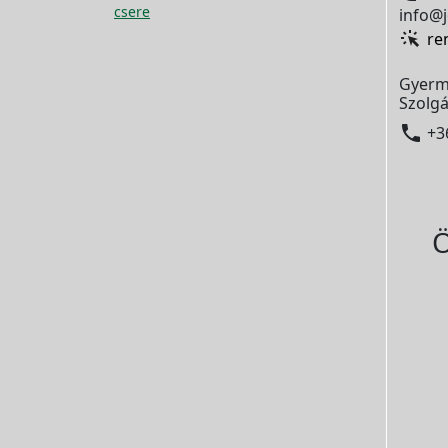
csere
info@j
re
Gyerm
Szolgá

+3
Ö