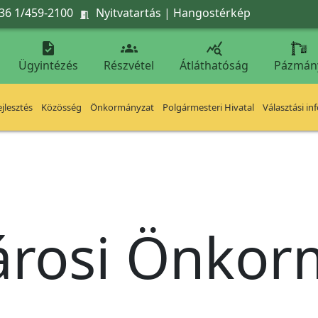
36 1/459-2100
Nyitvatartás
|
Hangostérkép




Ügyintézés
Részvétel
Átláthatóság
Pázmán
jlesztés
Közösség
Önkormányzat
Polgármesteri Hivatal
Választási in
árosi Önko