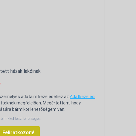
ntett házak lakóinak
 személyes adataim kezeléséhez az
Adatkezelési
tteknek megfelelően. Megértettem, hogy
ására bármikor lehetőségem van.
tó linkkel lesz lehetséges.
Feliratkozom!