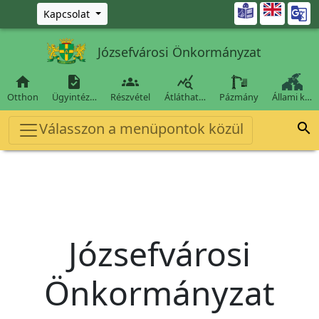
Ugrás a fő tartalomra

Kapcsolat
Józsefvárosi Önkormányzat




Otthon
Ügyintéz…
Részvétel
Átláthat…
Pázmány
Állami k…
Válasszon a menüpontok közül

Józsefvárosi
Önkormányzat