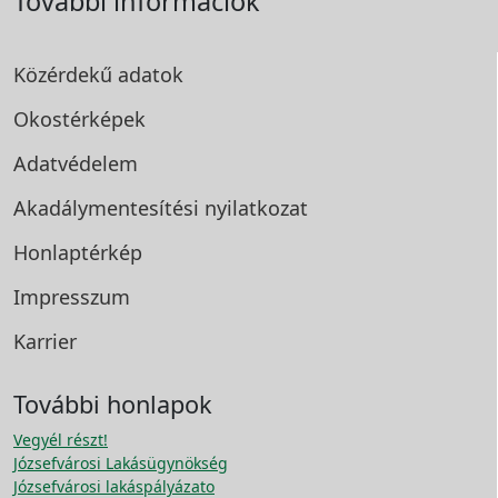
További információk
Közérdekű adatok
Okostérképek
Adatvédelem
Akadálymentesítési
nyilatkozat
Honlaptérkép
Impresszum
Karrier
További honlapok
Vegyél részt!
Józsefvárosi Lakásügynökség
Józsefvárosi lakáspályázato