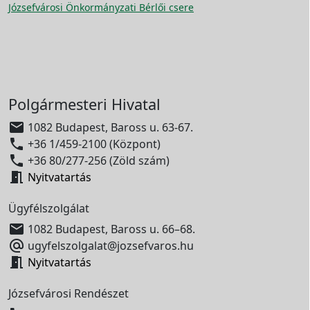
Józsefvárosi Önkormányzati Bérlői csere
Polgármesteri Hivatal

1082 Budapest, Baross u. 63-67.

+36 1/459-2100 (Központ)

+36 80/277-256 (Zöld szám)

Nyitvatartás
Ügyfélszolgálat

1082 Budapest, Baross u. 66–68.

ugyfelszolgalat@jozsefvaros.hu

Nyitvatartás
Józsefvárosi Rendészet