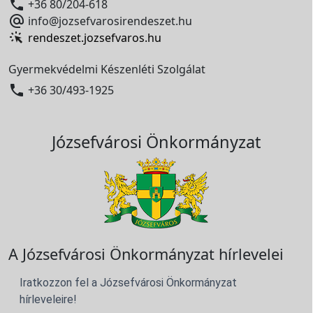

+36 80/204-618

info@jozsefvarosirendeszet.hu
rendeszet.jozsefvaros.hu
Gyermekvédelmi Készenléti Szolgálat

+36 30/493-1925
Józsefvárosi Önkormányzat
A Józsefvárosi Önkormányzat hírlevelei
Iratkozzon fel a Józsefvárosi Önkormányzat
hírleveleire!