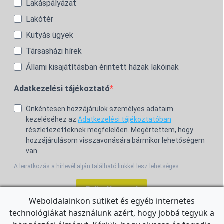
Lakáspályázat
Lakótér
Kutyás ügyek
Társasházi hírek
Állami kisajátításban érintett házak lakóinak
Adatkezelési tájékoztató
Önkéntesen hozzájárulok személyes adataim
kezeléséhez az
Adatkezelési tájékoztatóban
részletezetteknek megfelelően. Megértettem, hogy
hozzájárulásom visszavonására bármikor lehetőségem
van.
A leiratkozás a hírlevél alján található linkkel lesz lehetséges.
Feliratkozom!
Weboldalainkon sütiket és egyéb internetes
technológiákat használunk azért, hogy jobbá tegyük a
For the English Newsletter, click
HERE.