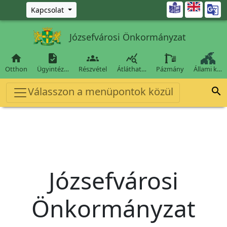
Ugrás a fő tartalomra

Kapcsolat
Józsefvárosi Önkormányzat




Otthon
Ügyintéz…
Részvétel
Átláthat…
Pázmány
Állami k…
Válasszon a menüpontok közül

Józsefvárosi
Önkormányzat