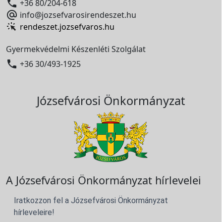

+36 80/204-618

info@jozsefvarosirendeszet.hu
rendeszet.jozsefvaros.hu
Gyermekvédelmi Készenléti Szolgálat

+36 30/493-1925
Józsefvárosi Önkormányzat
A Józsefvárosi Önkormányzat hírlevelei
Iratkozzon fel a Józsefvárosi Önkormányzat
hírleveleire!