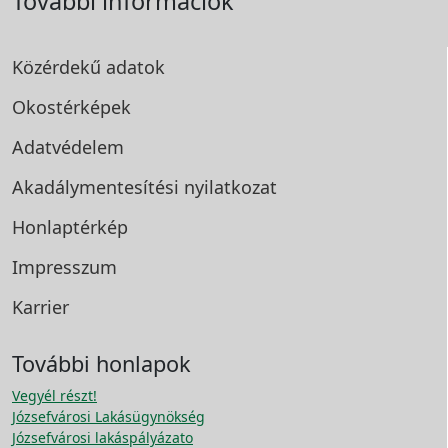
További információk
Közérdekű adatok
Okostérképek
Adatvédelem
Akadálymentesítési
nyilatkozat
Honlaptérkép
Impresszum
Karrier
További honlapok
Vegyél részt!
Józsefvárosi Lakásügynökség
Józsefvárosi lakáspályázato