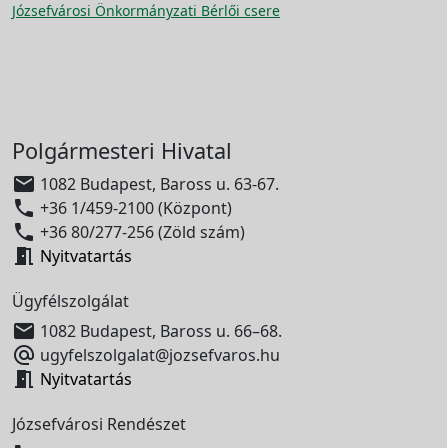
Józsefvárosi Önkormányzati Bérlői csere
Polgármesteri Hivatal

1082 Budapest, Baross u. 63-67.

+36 1/459-2100 (Központ)

+36 80/277-256 (Zöld szám)

Nyitvatartás
Ügyfélszolgálat

1082 Budapest, Baross u. 66–68.

ugyfelszolgalat@jozsefvaros.hu

Nyitvatartás
Józsefvárosi Rendészet