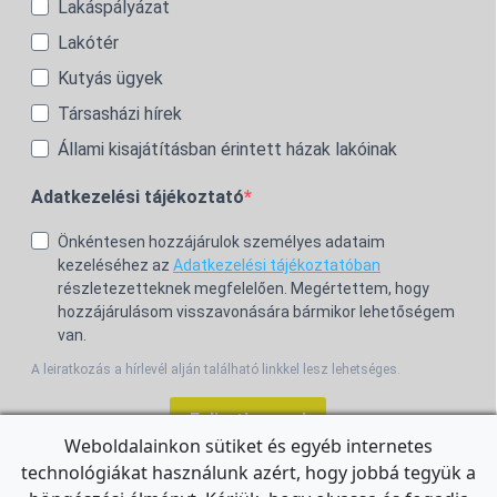
Lakáspályázat
Lakótér
Kutyás ügyek
Társasházi hírek
Állami kisajátításban érintett házak lakóinak
Adatkezelési tájékoztató
Önkéntesen hozzájárulok személyes adataim
kezeléséhez az
Adatkezelési tájékoztatóban
részletezetteknek megfelelően. Megértettem, hogy
hozzájárulásom visszavonására bármikor lehetőségem
van.
A leiratkozás a hírlevél alján található linkkel lesz lehetséges.
Feliratkozom!
Weboldalainkon sütiket és egyéb internetes
technológiákat használunk azért, hogy jobbá tegyük a
For the English Newsletter, click
HERE.