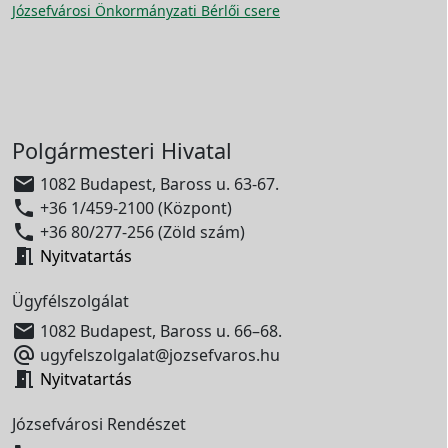
Józsefvárosi Önkormányzati Bérlői csere
Polgármesteri Hivatal

1082 Budapest, Baross u. 63-67.

+36 1/459-2100 (Központ)

+36 80/277-256 (Zöld szám)

Nyitvatartás
Ügyfélszolgálat

1082 Budapest, Baross u. 66–68.

ugyfelszolgalat@jozsefvaros.hu

Nyitvatartás
Józsefvárosi Rendészet