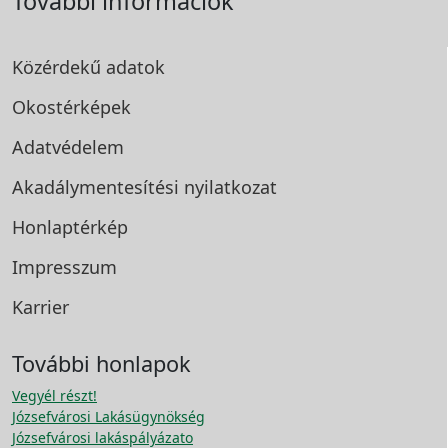
További információk
Közérdekű adatok
Okostérképek
Adatvédelem
Akadálymentesítési
nyilatkozat
Honlaptérkép
Impresszum
Karrier
További honlapok
Vegyél részt!
Józsefvárosi Lakásügynökség
Józsefvárosi lakáspályázato