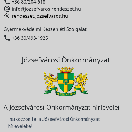

+36 80/204-618

info@jozsefvarosirendeszet.hu
rendeszet.jozsefvaros.hu
Gyermekvédelmi Készenléti Szolgálat

+36 30/493-1925
Józsefvárosi Önkormányzat
A Józsefvárosi Önkormányzat hírlevelei
Iratkozzon fel a Józsefvárosi Önkormányzat
hírleveleire!