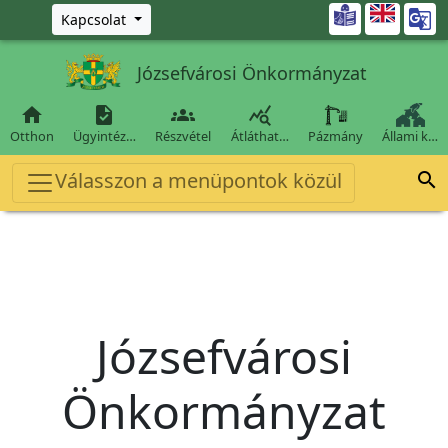
Ugrás a fő tartalomra

Kapcsolat
Józsefvárosi Önkormányzat




Otthon
Ügyintéz…
Részvétel
Átláthat…
Pázmány
Állami k…
Válasszon a menüpontok közül

Józsefvárosi
Önkormányzat