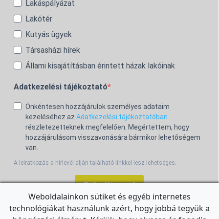
Lakáspályázat
Lakótér
Kutyás ügyek
Társasházi hírek
Állami kisajátításban érintett házak lakóinak
Adatkezelési tájékoztató
Önkéntesen hozzájárulok személyes adataim
kezeléséhez az
Adatkezelési tájékoztatóban
részletezetteknek megfelelően. Megértettem, hogy
hozzájárulásom visszavonására bármikor lehetőségem
van.
A leiratkozás a hírlevél alján található linkkel lesz lehetséges.
Feliratkozom!
Weboldalainkon sütiket és egyéb internetes
technológiákat használunk azért, hogy jobbá tegyük a
For the English Newsletter, click
HERE.