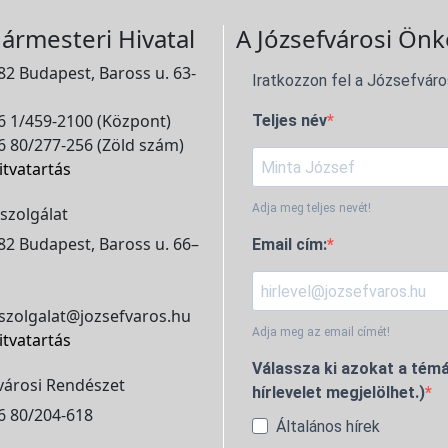
ármesteri Hivatal
A Józsefvárosi Önk
2 Budapest, Baross u. 63-
Iratkozzon fel a Józsefváro
 1/459-2100 (Központ)
Teljes név
 80/277-256 (Zöld szám)
itvatartás
Adja meg teljes nevét!
szolgálat
2 Budapest, Baross u. 66–
Email cím:
szolgalat@jozsefvaros.hu
Adja meg az email címét!
itvatartás
Válassza ki azokat a témá
városi Rendészet
hírlevelet megjelölhet.)
6 80/204-618
Általános hírek