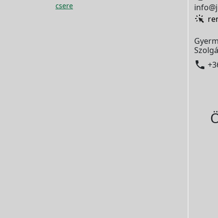
csere
info@j
re
Gyerm
Szolgá

+3
Ö