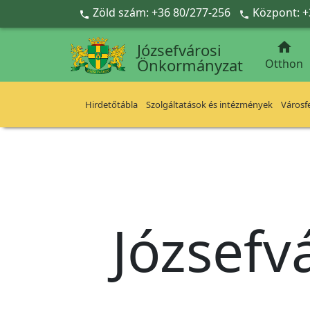
Ugrás a fő tartalomra
Zöld szám: +36 80/277-256
Központ: +



Józsefvárosi
Önkormányzat
Otthon
Hirdetőtábla
Szolgáltatások és intézmények
Városfe
Józsefv