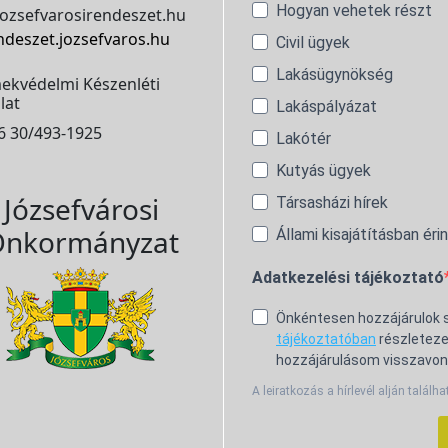
Hogyan vehetek részt
ozsefvarosirendeszet.hu
ndeszet.jozsefvaros.hu
Civil ügyek
Lakásügynökség
ekvédelmi Készenléti
lat
Lakáspályázat
6 30/493-1925
Lakótér
Kutyás ügyek
Józsefvárosi
Társasházi hírek
nkormányzat
Állami kisajátításban éri
Adatkezelési tájékoztató
Önkéntesen hozzájárulok
tájékoztatóban
részleteze
hozzájárulásom visszavon
A leiratkozás a hírlevél alján találha