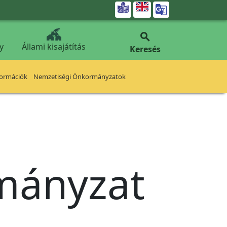


y
Állami kisajátítás
Keresés
formációk
Nemzetiségi Önkormányzatok
rmányzat