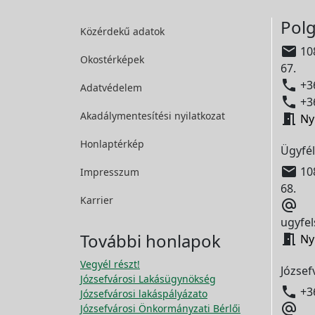
Polg
Közérdekű adatok

108
Okostérképek
67.

+36
Adatvédelem

+36
Akadálymentesítési
nyilatkozat

Ny
Honlaptérkép
Ügyfél

108
Impresszum
68.
Karrier

ugyfel
További honlapok

Ny
Vegyél részt!
József
Józsefvárosi Lakásügynökség

+3
Józsefvárosi lakáspályázato

Józsefvárosi Önkormányzati Bérlői