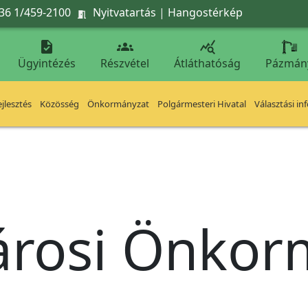
36 1/459-2100
Nyitvatartás
|
Hangostérkép




Ügyintézés
Részvétel
Átláthatóság
Pázmán
jlesztés
Közösség
Önkormányzat
Polgármesteri Hivatal
Választási in
árosi Önko