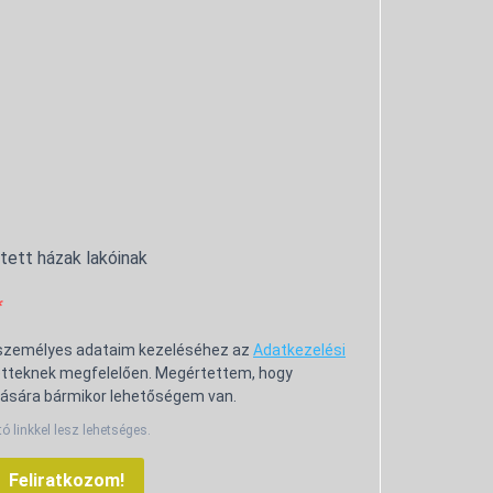
ntett házak lakóinak
 személyes adataim kezeléséhez az
Adatkezelési
tteknek megfelelően. Megértettem, hogy
ására bármikor lehetőségem van.
tó linkkel lesz lehetséges.
Feliratkozom!