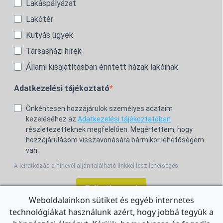
Lakáspályázat
Lakótér
Kutyás ügyek
Társasházi hírek
Állami kisajátításban érintett házak lakóinak
Adatkezelési tájékoztató
Önkéntesen hozzájárulok személyes adataim
kezeléséhez az
Adatkezelési tájékoztatóban
részletezetteknek megfelelően. Megértettem, hogy
hozzájárulásom visszavonására bármikor lehetőségem
van.
A leiratkozás a hírlevél alján található linkkel lesz lehetséges.
Feliratkozom!
Weboldalainkon sütiket és egyéb internetes
technológiákat használunk azért, hogy jobbá tegyük a
For the English Newsletter, click
HERE.