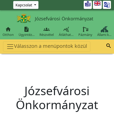
Ugrás a fő tartalomra

Kapcsolat
Józsefvárosi Önkormányzat




Otthon
Ügyintéz…
Részvétel
Átláthat…
Pázmány
Állami k…
Válasszon a menüpontok közül

Józsefvárosi
Önkormányzat