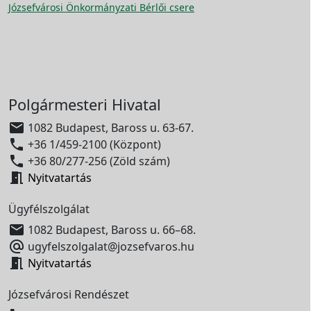
Józsefvárosi Önkormányzati Bérlői csere
Polgármesteri Hivatal

1082 Budapest, Baross u. 63-67.

+36 1/459-2100 (Központ)

+36 80/277-256 (Zöld szám)

Nyitvatartás
Ügyfélszolgálat

1082 Budapest, Baross u. 66–68.

ugyfelszolgalat@jozsefvaros.hu

Nyitvatartás
Józsefvárosi Rendészet