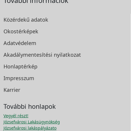
További információk
Közérdekű adatok
Okostérképek
Adatvédelem
Akadálymentesítési
nyilatkozat
Honlaptérkép
Impresszum
Karrier
További honlapok
Vegyél részt!
Józsefvárosi Lakásügynökség
Józsefvárosi lakáspályázato