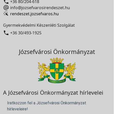

+36 80/204-618

info@jozsefvarosirendeszet.hu
rendeszet.jozsefvaros.hu
Gyermekvédelmi Készenléti Szolgálat

+36 30/493-1925
Józsefvárosi Önkormányzat
A Józsefvárosi Önkormányzat hírlevelei
Iratkozzon fel a Józsefvárosi Önkormányzat
hírleveleire!