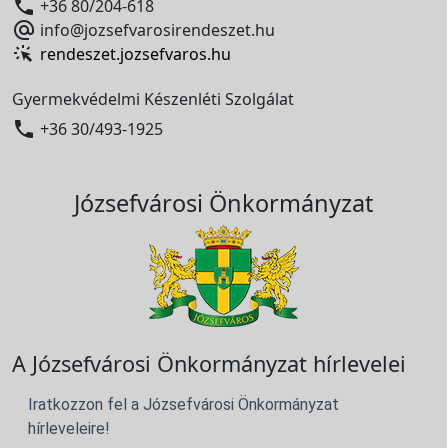

+36 80/204-618

info@jozsefvarosirendeszet.hu
rendeszet.jozsefvaros.hu
Gyermekvédelmi Készenléti Szolgálat

+36 30/493-1925
Józsefvárosi Önkormányzat
A Józsefvárosi Önkormányzat hírlevelei
Iratkozzon fel a Józsefvárosi Önkormányzat
hírleveleire!