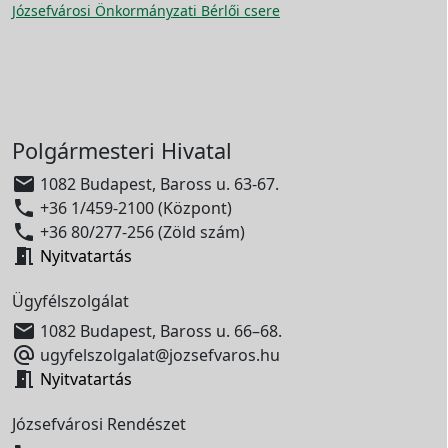
Józsefvárosi Önkormányzati Bérlői csere
Polgármesteri Hivatal

1082 Budapest, Baross u. 63-67.

+36 1/459-2100 (Központ)

+36 80/277-256 (Zöld szám)

Nyitvatartás
Ügyfélszolgálat

1082 Budapest, Baross u. 66–68.

ugyfelszolgalat@jozsefvaros.hu

Nyitvatartás
Józsefvárosi Rendészet