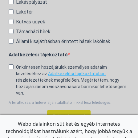
Lakáspályázat
Lakótér
Kutyás ügyek
Társasházi hírek
Állami kisajátításban érintett házak lakóinak
Adatkezelési tájékoztató
Önkéntesen hozzájárulok személyes adataim
kezeléséhez az
Adatkezelési tájékoztatóban
részletezetteknek megfelelően. Megértettem, hogy
hozzájárulásom visszavonására bármikor lehetőségem
van.
A leiratkozás a hírlevél alján található linkkel lesz lehetséges.
Feliratkozom!
Weboldalainkon sütiket és egyéb internetes
technológiákat használunk azért, hogy jobbá tegyük a
For the English Newsletter, click
HERE.