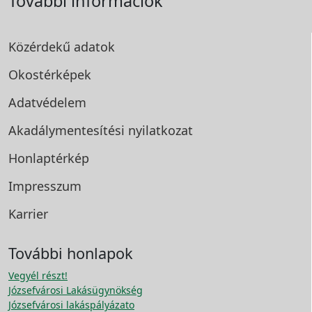
További információk
Közérdekű adatok
Okostérképek
Adatvédelem
Akadálymentesítési
nyilatkozat
Honlaptérkép
Impresszum
Karrier
További honlapok
Vegyél részt!
Józsefvárosi Lakásügynökség
Józsefvárosi lakáspályázato