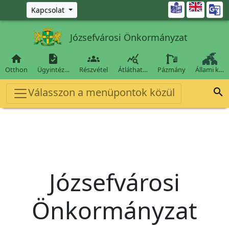
Ugrás a fő tartalomra

Kapcsolat
Józsefvárosi Önkormányzat




Otthon
Ügyintéz…
Részvétel
Átláthat…
Pázmány
Állami k…
Válasszon a menüpontok közül

Józsefvárosi
Önkormányzat