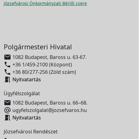
Józsefvárosi Önkormányzati Bérlői csere
Polgármesteri Hivatal

1082 Budapest, Baross u. 63-67.

+36 1/459-2100 (Központ)

+36 80/277-256 (Zöld szám)

Nyitvatartás
Ügyfélszolgálat

1082 Budapest, Baross u. 66–68.

ugyfelszolgalat@jozsefvaros.hu

Nyitvatartás
Józsefvárosi Rendészet