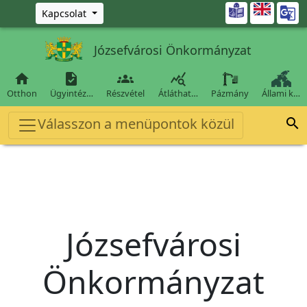
Ugrás a fő tartalomra

Kapcsolat
Józsefvárosi Önkormányzat




Otthon
Ügyintéz…
Részvétel
Átláthat…
Pázmány
Állami k…
Válasszon a menüpontok közül

Józsefvárosi
Önkormányzat