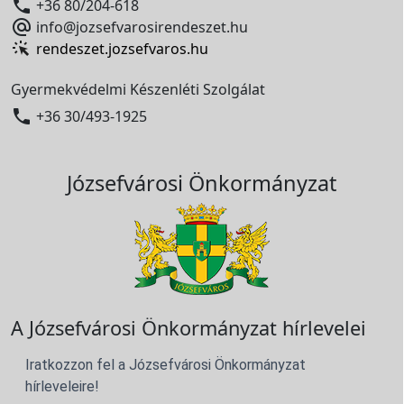

+36 80/204-618

info@jozsefvarosirendeszet.hu
rendeszet.jozsefvaros.hu
Gyermekvédelmi Készenléti Szolgálat

+36 30/493-1925
Józsefvárosi Önkormányzat
A Józsefvárosi Önkormányzat hírlevelei
Iratkozzon fel a Józsefvárosi Önkormányzat
hírleveleire!