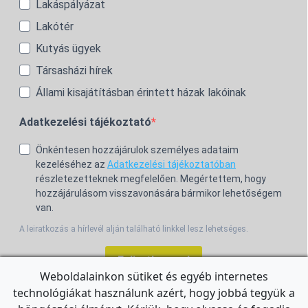
Lakáspályázat
Lakótér
Kutyás ügyek
Társasházi hírek
Állami kisajátításban érintett házak lakóinak
Adatkezelési tájékoztató
Önkéntesen hozzájárulok személyes adataim
kezeléséhez az
Adatkezelési tájékoztatóban
részletezetteknek megfelelően. Megértettem, hogy
hozzájárulásom visszavonására bármikor lehetőségem
van.
A leiratkozás a hírlevél alján található linkkel lesz lehetséges.
Feliratkozom!
Weboldalainkon sütiket és egyéb internetes
technológiákat használunk azért, hogy jobbá tegyük a
For the English Newsletter, click
HERE.