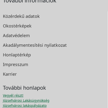
További információk
Közérdekű adatok
Okostérképek
Adatvédelem
Akadálymentesítési
nyilatkozat
Honlaptérkép
Impresszum
Karrier
További honlapok
Vegyél részt!
Józsefvárosi Lakásügynökség
Józsefvárosi lakáspályázato