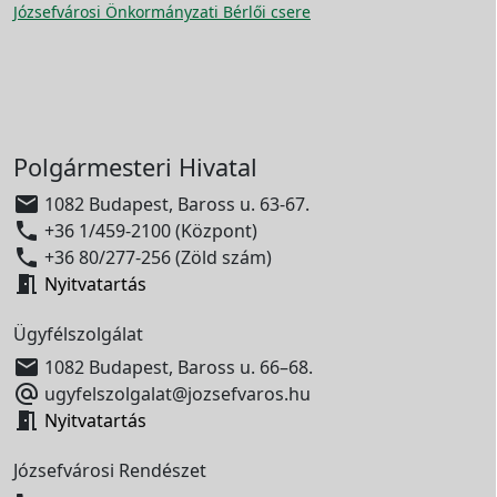
Józsefvárosi Önkormányzati Bérlői csere
Polgármesteri Hivatal

1082 Budapest, Baross u. 63-67.

+36 1/459-2100 (Központ)

+36 80/277-256 (Zöld szám)

Nyitvatartás
Ügyfélszolgálat

1082 Budapest, Baross u. 66–68.

ugyfelszolgalat@jozsefvaros.hu

Nyitvatartás
Józsefvárosi Rendészet