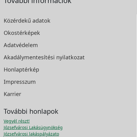
További információk
Közérdekű adatok
Okostérképek
Adatvédelem
Akadálymentesítési
nyilatkozat
Honlaptérkép
Impresszum
Karrier
További honlapok
Vegyél részt!
Józsefvárosi Lakásügynökség
Józsefvárosi lakáspályázato