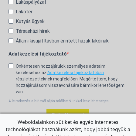
Lakáspályázat
Lakótér
Kutyás ügyek
Társasházi hírek
Állami kisajátításban érintett házak lakóinak
Adatkezelési tájékoztató
Önkéntesen hozzájárulok személyes adataim
kezeléséhez az
Adatkezelési tájékoztatóban
részletezetteknek megfelelően. Megértettem, hogy
hozzájárulásom visszavonására bármikor lehetőségem
van.
A leiratkozás a hírlevél alján található linkkel lesz lehetséges.
Feliratkozom!
Weboldalainkon sütiket és egyéb internetes
technológiákat használunk azért, hogy jobbá tegyük a
For the English Newsletter, click
HERE.