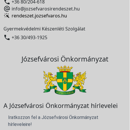

+36 80/204-618

info@jozsefvarosirendeszet.hu
rendeszet.jozsefvaros.hu
Gyermekvédelmi Készenléti Szolgálat

+36 30/493-1925
Józsefvárosi Önkormányzat
A Józsefvárosi Önkormányzat hírlevelei
Iratkozzon fel a Józsefvárosi Önkormányzat
hírleveleire!