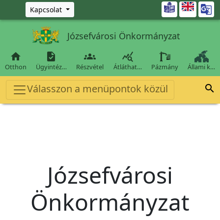
Ugrás a fő tartalomra

Kapcsolat
Józsefvárosi Önkormányzat




Otthon
Ügyintéz…
Részvétel
Átláthat…
Pázmány
Állami k…
Válasszon a menüpontok közül

Józsefvárosi
Önkormányzat