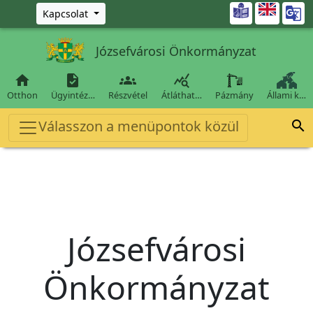
Ugrás a fő tartalomra

Kapcsolat
Józsefvárosi Önkormányzat




Otthon
Ügyintéz…
Részvétel
Átláthat…
Pázmány
Állami k…
Válasszon a menüpontok közül

Józsefvárosi
Önkormányzat