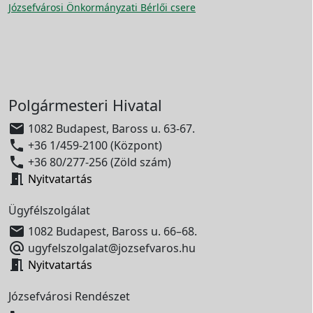
Józsefvárosi Önkormányzati Bérlői csere
Polgármesteri Hivatal

1082 Budapest, Baross u. 63-67.

+36 1/459-2100 (Központ)

+36 80/277-256 (Zöld szám)

Nyitvatartás
Ügyfélszolgálat

1082 Budapest, Baross u. 66–68.

ugyfelszolgalat@jozsefvaros.hu

Nyitvatartás
Józsefvárosi Rendészet