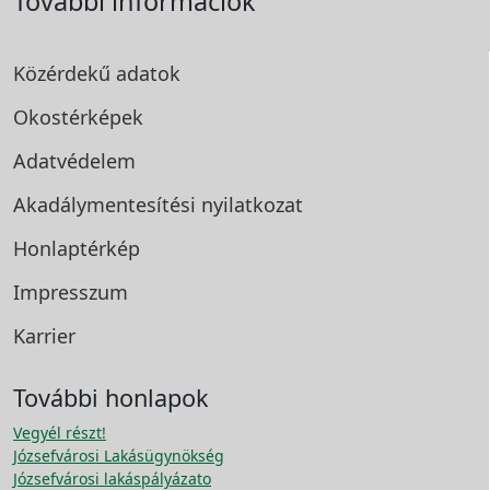
További információk
Közérdekű adatok
Okostérképek
Adatvédelem
Akadálymentesítési
nyilatkozat
Honlaptérkép
Impresszum
Karrier
További honlapok
Vegyél részt!
Józsefvárosi Lakásügynökség
Józsefvárosi lakáspályázato