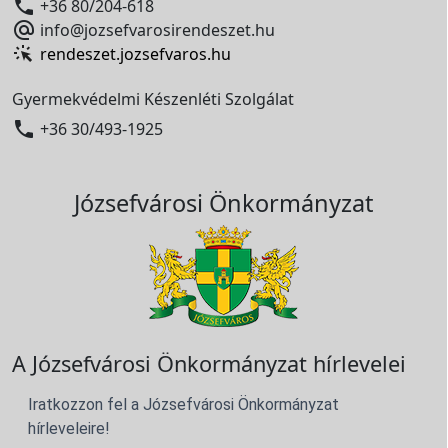

+36 80/204-618

info@jozsefvarosirendeszet.hu
rendeszet.jozsefvaros.hu
Gyermekvédelmi Készenléti Szolgálat

+36 30/493-1925
Józsefvárosi Önkormányzat
A Józsefvárosi Önkormányzat hírlevelei
Iratkozzon fel a Józsefvárosi Önkormányzat
hírleveleire!