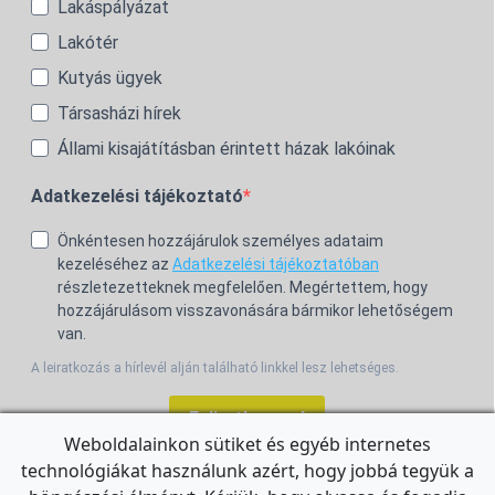
Lakáspályázat
Lakótér
Kutyás ügyek
Társasházi hírek
Állami kisajátításban érintett házak lakóinak
Adatkezelési tájékoztató
Önkéntesen hozzájárulok személyes adataim
kezeléséhez az
Adatkezelési tájékoztatóban
részletezetteknek megfelelően. Megértettem, hogy
hozzájárulásom visszavonására bármikor lehetőségem
van.
A leiratkozás a hírlevél alján található linkkel lesz lehetséges.
Feliratkozom!
Weboldalainkon sütiket és egyéb internetes
technológiákat használunk azért, hogy jobbá tegyük a
For the English Newsletter, click
HERE.