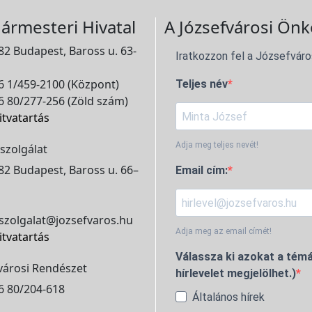
ármesteri Hivatal
A Józsefvárosi Önk
2 Budapest, Baross u. 63-
Iratkozzon fel a Józsefváro
 1/459-2100 (Központ)
Teljes név
 80/277-256 (Zöld szám)
itvatartás
Adja meg teljes nevét!
szolgálat
2 Budapest, Baross u. 66–
Email cím:
szolgalat@jozsefvaros.hu
Adja meg az email címét!
itvatartás
Válassza ki azokat a témá
városi Rendészet
hírlevelet megjelölhet.)
6 80/204-618
Általános hírek