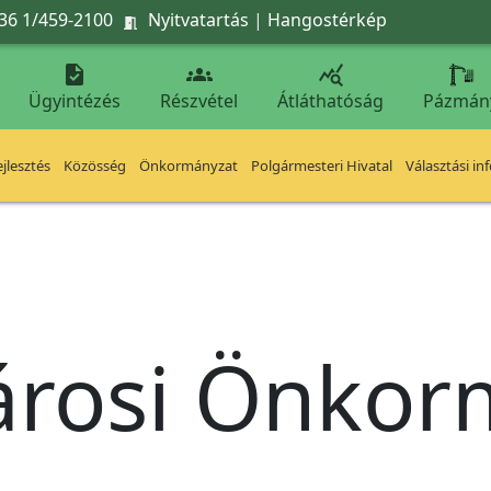
36 1/459-2100
Nyitvatartás
|
Hangostérkép




Ügyintézés
Részvétel
Átláthatóság
Pázmán
jlesztés
Közösség
Önkormányzat
Polgármesteri Hivatal
Választási in
árosi Önko