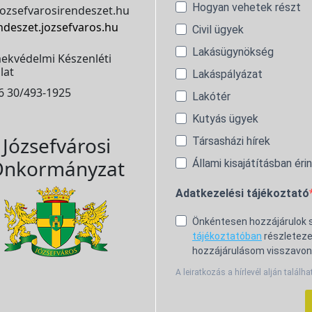
Hogyan vehetek részt
ozsefvarosirendeszet.hu
ndeszet.jozsefvaros.hu
Civil ügyek
Lakásügynökség
ekvédelmi Készenléti
lat
Lakáspályázat
6 30/493-1925
Lakótér
Kutyás ügyek
Józsefvárosi
Társasházi hírek
nkormányzat
Állami kisajátításban éri
Adatkezelési tájékoztató
Önkéntesen hozzájárulok
tájékoztatóban
részleteze
hozzájárulásom visszavon
A leiratkozás a hírlevél alján találha