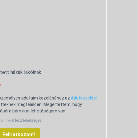
ntett házak lakóinak
 személyes adataim kezeléséhez az
Adatkezelési
tteknek megfelelően. Megértettem, hogy
ására bármikor lehetőségem van.
tó linkkel lesz lehetséges.
Feliratkozom!