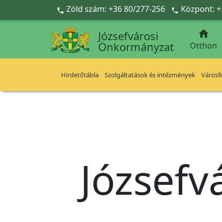
Ugrás a fő tartalomra
Zöld szám: +36 80/277-256
Központ: +



Józsefvárosi
Önkormányzat
Otthon
Hirdetőtábla
Szolgáltatások és intézmények
Városfe
Józsefv