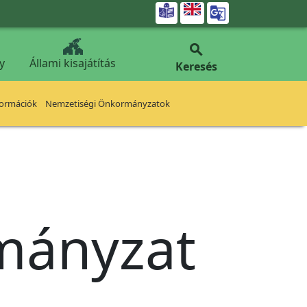


y
Állami kisajátítás
Keresés
formációk
Nemzetiségi Önkormányzatok
rmányzat