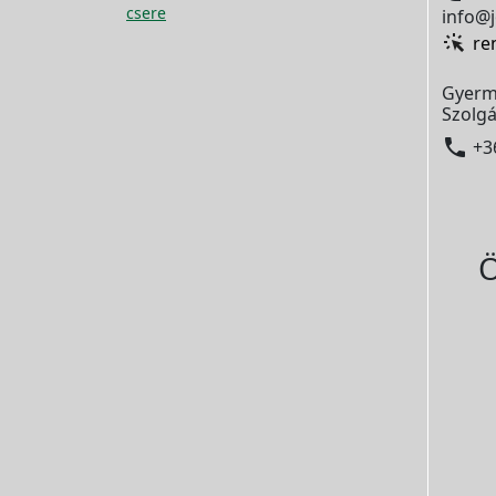
csere
info@j
re
Gyerm
Szolgá

+3
Ö