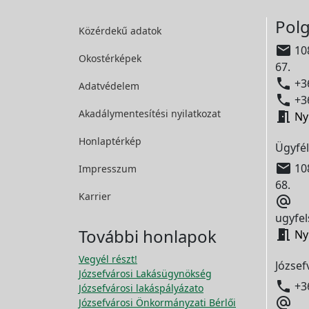
Polg
Közérdekű adatok

108
Okostérképek
67.

+36
Adatvédelem

+36
Akadálymentesítési
nyilatkozat

Ny
Honlaptérkép
Ügyfél

108
Impresszum
68.
Karrier

ugyfel
További honlapok

Ny
Vegyél részt!
József
Józsefvárosi Lakásügynökség

+3
Józsefvárosi lakáspályázato

Józsefvárosi Önkormányzati Bérlői