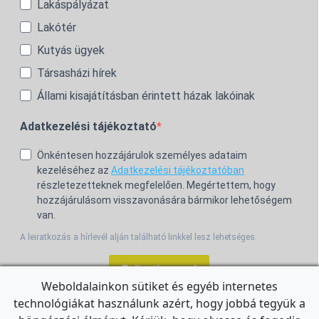
Lakáspályázat
Lakótér
Kutyás ügyek
Társasházi hírek
Állami kisajátításban érintett házak lakóinak
Adatkezelési tájékoztató
Önkéntesen hozzájárulok személyes adataim
kezeléséhez az
Adatkezelési tájékoztatóban
részletezetteknek megfelelően. Megértettem, hogy
hozzájárulásom visszavonására bármikor lehetőségem
van.
A leiratkozás a hírlevél alján található linkkel lesz lehetséges.
Feliratkozom!
Weboldalainkon sütiket és egyéb internetes
technológiákat használunk azért, hogy jobbá tegyük a
For the English Newsletter, click
HERE.