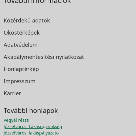
További információk
Közérdekű adatok
Okostérképek
Adatvédelem
Akadálymentesítési
nyilatkozat
Honlaptérkép
Impresszum
Karrier
További honlapok
Vegyél részt!
Józsefvárosi Lakásügynökség
Józsefvárosi lakáspályázato