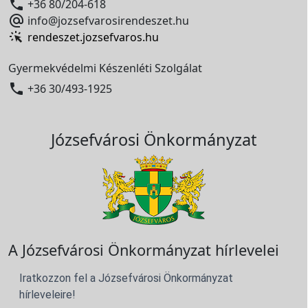

+36 80/204-618

info@jozsefvarosirendeszet.hu
rendeszet.jozsefvaros.hu
Gyermekvédelmi Készenléti Szolgálat

+36 30/493-1925
Józsefvárosi Önkormányzat
A Józsefvárosi Önkormányzat hírlevelei
Iratkozzon fel a Józsefvárosi Önkormányzat
hírleveleire!