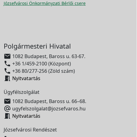
Józsefvárosi Önkormányzati Bérlői csere
Polgármesteri Hivatal

1082 Budapest, Baross u. 63-67.

+36 1/459-2100 (Központ)

+36 80/277-256 (Zöld szám)

Nyitvatartás
Ügyfélszolgálat

1082 Budapest, Baross u. 66–68.

ugyfelszolgalat@jozsefvaros.hu

Nyitvatartás
Józsefvárosi Rendészet