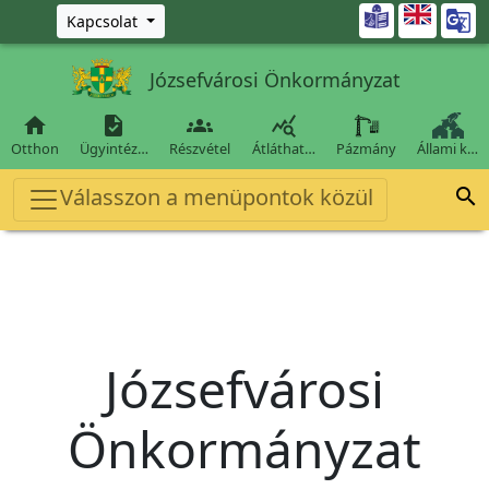
Ugrás a fő tartalomra

Kapcsolat
Józsefvárosi Önkormányzat




Otthon
Ügyintéz…
Részvétel
Átláthat…
Pázmány
Állami k…
Válasszon a menüpontok közül

Józsefvárosi
Önkormányzat