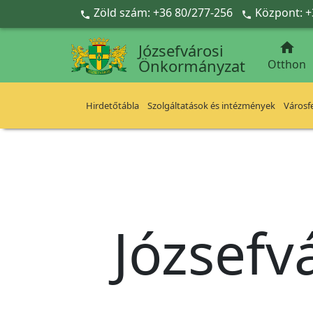
Ugrás a fő tartalomra
Zöld szám: +36 80/277-256
Központ: +



Józsefvárosi
Önkormányzat
Otthon
Hirdetőtábla
Szolgáltatások és intézmények
Városfe
Józsefv