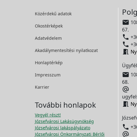
Polg
Közérdekű adatok

108
Okostérképek
67.

+36
Adatvédelem

+36
Akadálymentesítési
nyilatkozat

Ny
Honlaptérkép
Ügyfél

108
Impresszum
68.
Karrier

ugyfel
További honlapok

Ny
Vegyél részt!
József
Józsefvárosi Lakásügynökség

+3
Józsefvárosi lakáspályázato

Józsefvárosi Önkormányzati Bérlői