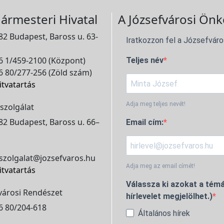
ármesteri Hivatal
A Józsefvárosi Önk
2 Budapest, Baross u. 63-
Iratkozzon fel a Józsefváro
 1/459-2100 (Központ)
Teljes név
 80/277-256 (Zöld szám)
itvatartás
Adja meg teljes nevét!
szolgálat
2 Budapest, Baross u. 66–
Email cím:
szolgalat@jozsefvaros.hu
Adja meg az email címét!
itvatartás
Válassza ki azokat a témá
városi Rendészet
hírlevelet megjelölhet.)
6 80/204-618
Általános hírek