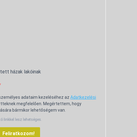
ntett házak lakóinak
 személyes adataim kezeléséhez az
Adatkezelési
tteknek megfelelően. Megértettem, hogy
ására bármikor lehetőségem van.
tó linkkel lesz lehetséges.
Feliratkozom!