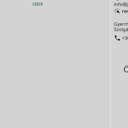
csere
info@j
re
Gyerm
Szolgá

+3
Ö