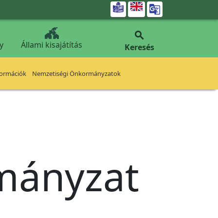


y
Állami kisajátítás
Keresés
formációk
Nemzetiségi Önkormányzatok
rmányzat