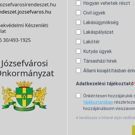
Hogyan vehetek részt
ozsefvarosirendeszet.hu
ndeszet.jozsefvaros.hu
Civil ügyek
Lakásügynökség
ekvédelmi Készenléti
lat
Lakáspályázat
6 30/493-1925
Lakótér
Kutyás ügyek
Józsefvárosi
Társasházi hírek
nkormányzat
Állami kisajátításban éri
Adatkezelési tájékoztató
Önkéntesen hozzájárulok
tájékoztatóban
részleteze
hozzájárulásom visszavon
A leiratkozás a hírlevél alján találha