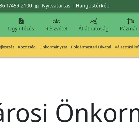
36 1/459-2100
Nyitvatartás
|
Hangostérkép




Ügyintézés
Részvétel
Átláthatóság
Pázmán
jlesztés
Közösség
Önkormányzat
Polgármesteri Hivatal
Választási in
árosi Önko