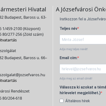
ármesteri Hivatal
A Józsefvárosi Önk
2 Budapest, Baross u. 63-
Iratkozzon fel a Józsefváro
 1/459-2100 (Központ)
Teljes név
 80/277-256 (Zöld szám)
itvatartás
Adja meg teljes nevét!
szolgálat
2 Budapest, Baross u. 66–
Email cím:
szolgalat@jozsefvaros.hu
Adja meg az email címét!
itvatartás
Válassza ki azokat a témá
városi Rendészet
hírlevelet megjelölhet.)
6 80/204-618
Általános hírek