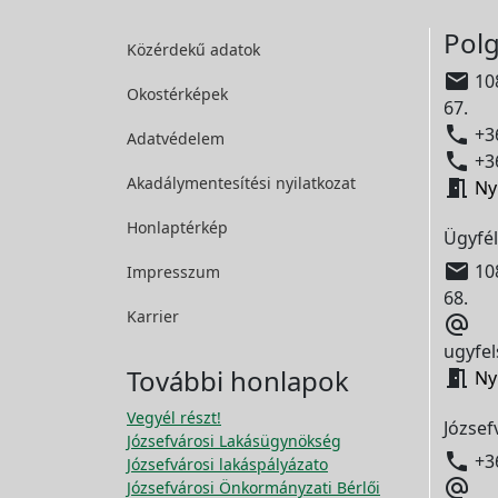
Polg
Közérdekű adatok

108
Okostérképek
67.

+36
Adatvédelem

+36
Akadálymentesítési
nyilatkozat

Ny
Honlaptérkép
Ügyfél

108
Impresszum
68.
Karrier

ugyfel
További honlapok

Ny
Vegyél részt!
József
Józsefvárosi Lakásügynökség

+3
Józsefvárosi lakáspályázato

Józsefvárosi Önkormányzati Bérlői