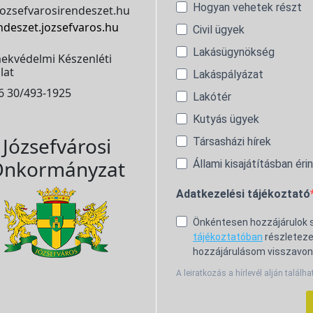
Hogyan vehetek részt
ozsefvarosirendeszet.hu
ndeszet.jozsefvaros.hu
Civil ügyek
Lakásügynökség
ekvédelmi Készenléti
lat
Lakáspályázat
6 30/493-1925
Lakótér
Kutyás ügyek
Józsefvárosi
Társasházi hírek
nkormányzat
Állami kisajátításban éri
Adatkezelési tájékoztató
Önkéntesen hozzájárulok
tájékoztatóban
részleteze
hozzájárulásom visszavon
A leiratkozás a hírlevél alján találha