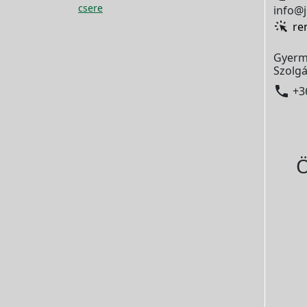
csere
info@j
re
Gyerm
Szolgá

+3
Ö