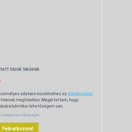
ntett házak lakóinak
 személyes adataim kezeléséhez az
Adatkezelési
tteknek megfelelően. Megértettem, hogy
ására bármikor lehetőségem van.
tó linkkel lesz lehetséges.
Feliratkozom!