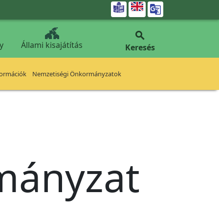


y
Állami kisajátítás
Keresés
formációk
Nemzetiségi Önkormányzatok
rmányzat