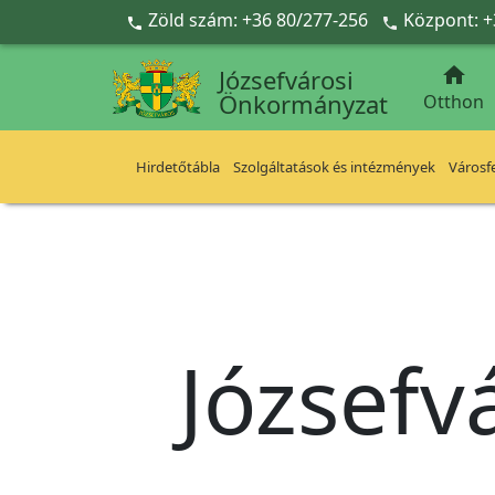
Ugrás a fő tartalomra
Zöld szám: +36 80/277-256
Központ: +



Józsefvárosi
Önkormányzat
Otthon
Hirdetőtábla
Szolgáltatások és intézmények
Városfe
Józsefv