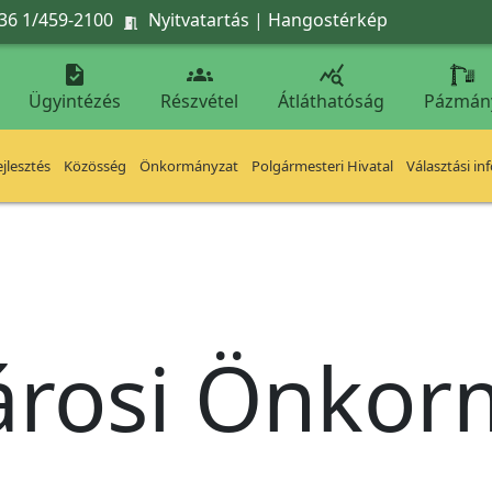
36 1/459-2100
Nyitvatartás
|
Hangostérkép




Ügyintézés
Részvétel
Átláthatóság
Pázmán
jlesztés
Közösség
Önkormányzat
Polgármesteri Hivatal
Választási in
árosi Önko