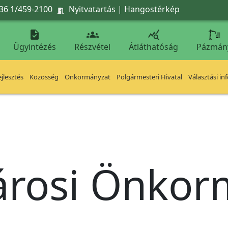
36 1/459-2100
Nyitvatartás
|
Hangostérkép




Ügyintézés
Részvétel
Átláthatóság
Pázmán
jlesztés
Közösség
Önkormányzat
Polgármesteri Hivatal
Választási in
árosi Önko