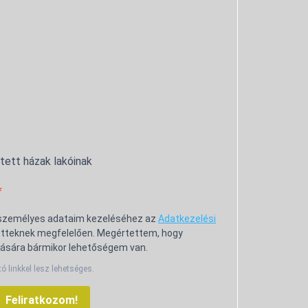
ntett házak lakóinak
 személyes adataim kezeléséhez az
Adatkezelési
tteknek megfelelően. Megértettem, hogy
ására bármikor lehetőségem van.
tó linkkel lesz lehetséges.
Feliratkozom!