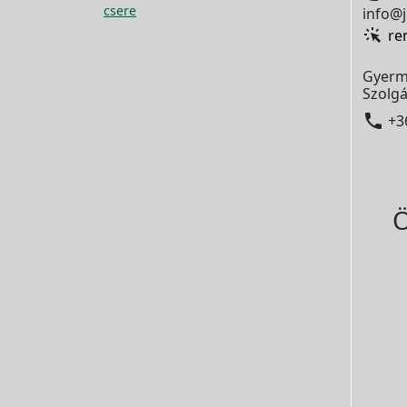
csere
info@j
re
Gyerm
Szolgá

+3
Ö