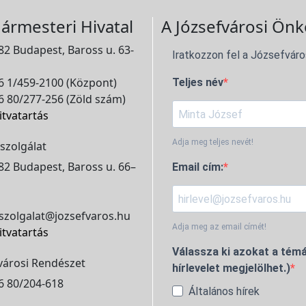
ármesteri Hivatal
A Józsefvárosi Önk
2 Budapest, Baross u. 63-
Iratkozzon fel a Józsefváro
 1/459-2100 (Központ)
Teljes név
 80/277-256 (Zöld szám)
itvatartás
Adja meg teljes nevét!
szolgálat
2 Budapest, Baross u. 66–
Email cím:
szolgalat@jozsefvaros.hu
Adja meg az email címét!
itvatartás
Válassza ki azokat a témá
városi Rendészet
hírlevelet megjelölhet.)
6 80/204-618
Általános hírek