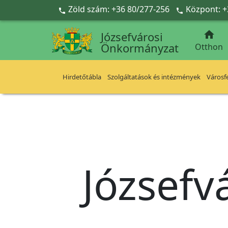
Ugrás a fő tartalomra
Zöld szám: +36 80/277-256
Központ: +



Józsefvárosi
Önkormányzat
Otthon
Hirdetőtábla
Szolgáltatások és intézmények
Városfe
Józsefv