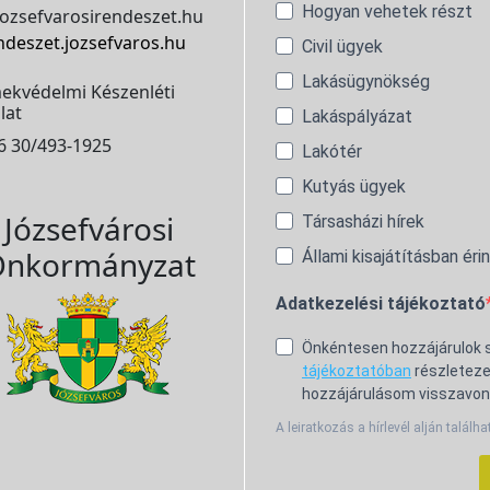
Hogyan vehetek részt
ozsefvarosirendeszet.hu
ndeszet.jozsefvaros.hu
Civil ügyek
Lakásügynökség
ekvédelmi Készenléti
lat
Lakáspályázat
6 30/493-1925
Lakótér
Kutyás ügyek
Józsefvárosi
Társasházi hírek
nkormányzat
Állami kisajátításban éri
Adatkezelési tájékoztató
Önkéntesen hozzájárulok
tájékoztatóban
részleteze
hozzájárulásom visszavon
A leiratkozás a hírlevél alján találha