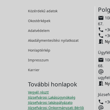
Polg
Közérdekű adatok

108
Okostérképek
67.

+36
Adatvédelem

+36
Akadálymentesítési
nyilatkozat

Ny
Honlaptérkép
Ügyfél

108
Impresszum
68.
Karrier

ugyfel
További honlapok

Ny
Vegyél részt!
József
Józsefvárosi Lakásügynökség

+3
Józsefvárosi lakáspályázato

Józsefvárosi Önkormányzati Bérlői