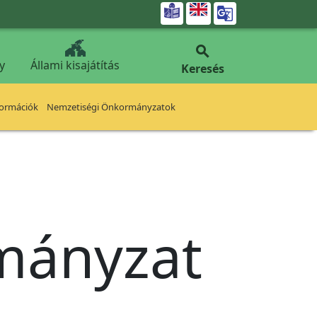


y
Állami kisajátítás
Keresés
formációk
Nemzetiségi Önkormányzatok
rmányzat