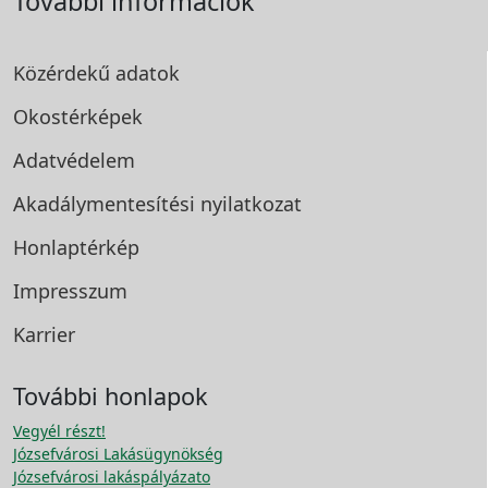
További információk
Közérdekű adatok
Okostérképek
Adatvédelem
Akadálymentesítési
nyilatkozat
Honlaptérkép
Impresszum
Karrier
További honlapok
Vegyél részt!
Józsefvárosi Lakásügynökség
Józsefvárosi lakáspályázato