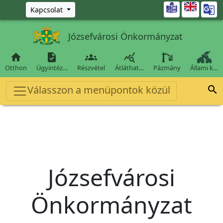
Ugrás a fő tartalomra

Kapcsolat
Józsefvárosi Önkormányzat




Otthon
Ügyintéz…
Részvétel
Átláthat…
Pázmány
Állami k…
Válasszon a menüpontok közül

Józsefvárosi
Önkormányzat