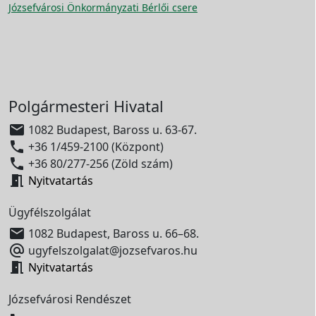
Józsefvárosi Önkormányzati Bérlői csere
Polgármesteri Hivatal

1082 Budapest, Baross u. 63-67.

+36 1/459-2100 (Központ)

+36 80/277-256 (Zöld szám)

Nyitvatartás
Ügyfélszolgálat

1082 Budapest, Baross u. 66–68.

ugyfelszolgalat@jozsefvaros.hu

Nyitvatartás
Józsefvárosi Rendészet