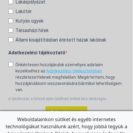
Lakáspályázat
Lakótér
Kutyás ügyek
Társasházi hírek
Állami kisajátításban érintett házak lakóinak
Adatkezelési tájékoztató
Önkéntesen hozzájárulok személyes adataim
kezeléséhez az
Adatkezelési tájékoztatóban
részletezetteknek megfelelően. Megértettem, hogy
hozzájárulásom visszavonására bármikor lehetőségem
van.
A leiratkozás a hírlevél alján található linkkel lesz lehetséges.
Feliratkozom!
Weboldalainkon sütiket és egyéb internetes
technológiákat használunk azért, hogy jobbá tegyük a
For the English Newsletter, click
HERE.