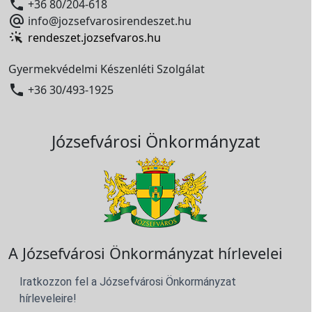

+36 80/204-618

info@jozsefvarosirendeszet.hu
rendeszet.jozsefvaros.hu
Gyermekvédelmi Készenléti Szolgálat

+36 30/493-1925
Józsefvárosi Önkormányzat
A Józsefvárosi Önkormányzat hírlevelei
Iratkozzon fel a Józsefvárosi Önkormányzat
hírleveleire!