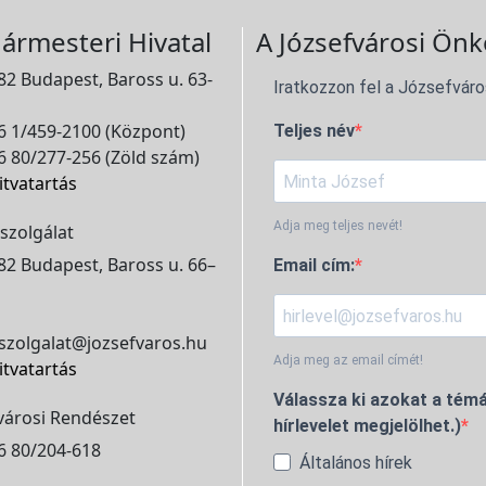
ármesteri Hivatal
A Józsefvárosi Önk
2 Budapest, Baross u. 63-
Iratkozzon fel a Józsefváro
 1/459-2100 (Központ)
Teljes név
 80/277-256 (Zöld szám)
itvatartás
Adja meg teljes nevét!
szolgálat
2 Budapest, Baross u. 66–
Email cím:
szolgalat@jozsefvaros.hu
Adja meg az email címét!
itvatartás
Válassza ki azokat a témá
városi Rendészet
hírlevelet megjelölhet.)
6 80/204-618
Általános hírek