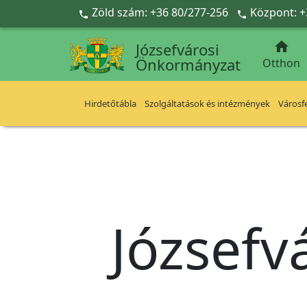
Ugrás a fő tartalomra
Zöld szám: +36 80/277-256
Központ: +



Józsefvárosi
Önkormányzat
Otthon
Hirdetőtábla
Szolgáltatások és intézmények
Városfe
Józsefv