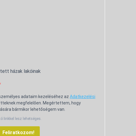
ntett házak lakóinak
 személyes adataim kezeléséhez az
Adatkezelési
tteknek megfelelően. Megértettem, hogy
ására bármikor lehetőségem van.
tó linkkel lesz lehetséges.
Feliratkozom!