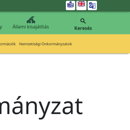


y
Állami kisajátítás
Keresés
formációk
Nemzetiségi Önkormányzatok
rmányzat