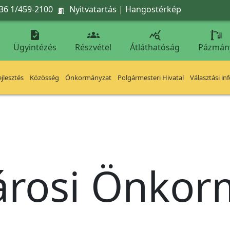
36 1/459-2100
Nyitvatartás
|
Hangostérkép




Ügyintézés
Részvétel
Átláthatóság
Pázmán
jlesztés
Közösség
Önkormányzat
Polgármesteri Hivatal
Választási in
árosi Önko