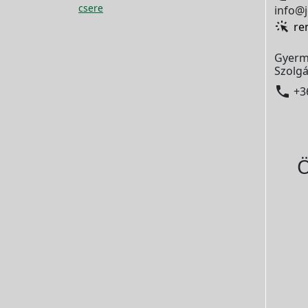
csere
info@j
re
Gyerm
Szolgá

+3
Ö