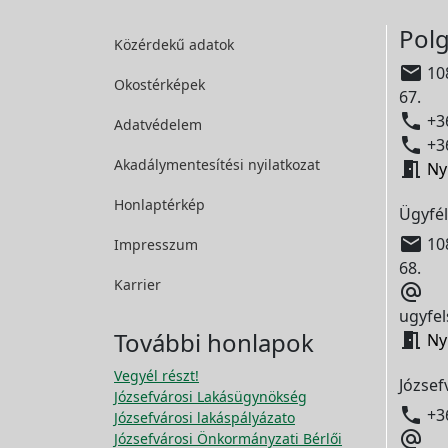
Polg
Közérdekű adatok

108
Okostérképek
67.

+36
Adatvédelem

+36
Akadálymentesítési
nyilatkozat

Ny
Honlaptérkép
Ügyfél

108
Impresszum
68.
Karrier

ugyfel
További honlapok

Ny
Vegyél részt!
József
Józsefvárosi Lakásügynökség

+3
Józsefvárosi lakáspályázato

Józsefvárosi Önkormányzati Bérlői