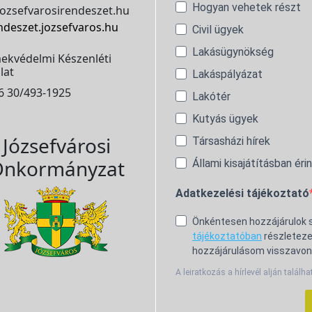
Hogyan vehetek részt
ozsefvarosirendeszet.hu
ndeszet.jozsefvaros.hu
Civil ügyek
Lakásügynökség
ekvédelmi Készenléti
lat
Lakáspályázat
6 30/493-1925
Lakótér
Kutyás ügyek
Józsefvárosi
Társasházi hírek
nkormányzat
Állami kisajátításban éri
Adatkezelési tájékoztató
Önkéntesen hozzájárulok
tájékoztatóban
részleteze
hozzájárulásom visszavon
A leiratkozás a hírlevél alján találha