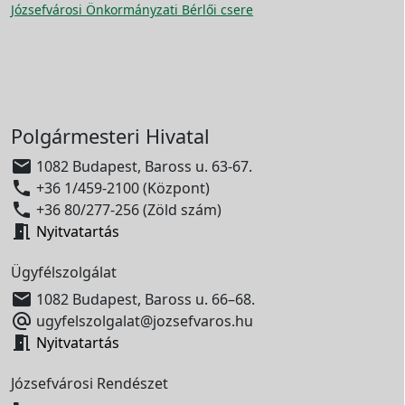
Józsefvárosi Önkormányzati Bérlői csere
Polgármesteri Hivatal

1082 Budapest, Baross u. 63-67.

+36 1/459-2100 (Központ)

+36 80/277-256 (Zöld szám)

Nyitvatartás
Ügyfélszolgálat

1082 Budapest, Baross u. 66–68.

ugyfelszolgalat@jozsefvaros.hu

Nyitvatartás
Józsefvárosi Rendészet