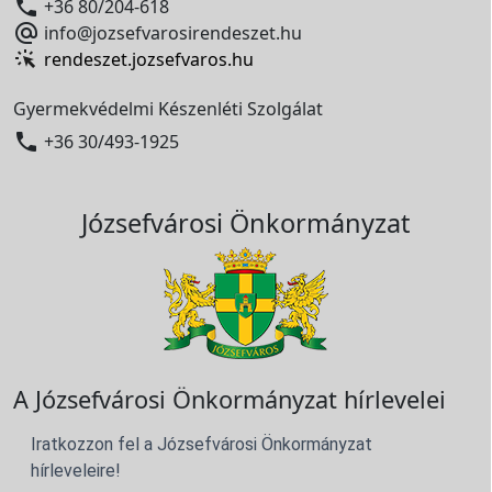

+36 80/204-618

info@jozsefvarosirendeszet.hu
rendeszet.jozsefvaros.hu
Gyermekvédelmi Készenléti Szolgálat

+36 30/493-1925
Józsefvárosi Önkormányzat
A Józsefvárosi Önkormányzat hírlevelei
Iratkozzon fel a Józsefvárosi Önkormányzat
hírleveleire!