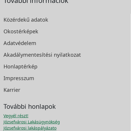
További információk
Közérdekű adatok
Okostérképek
Adatvédelem
Akadálymentesítési
nyilatkozat
Honlaptérkép
Impresszum
Karrier
További honlapok
Vegyél részt!
Józsefvárosi Lakásügynökség
Józsefvárosi lakáspályázato