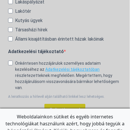
Lakáspályázat
Lakótér
Kutyás ügyek
Társasházi hírek
Állami kisajátításban érintett házak lakóinak
Adatkezelési tájékoztató
Önkéntesen hozzájárulok személyes adataim
kezeléséhez az
Adatkezelési tájékoztatóban
részletezetteknek megfelelően. Megértettem, hogy
hozzájárulásom visszavonására bármikor lehetőségem
van.
A leiratkozás a hírlevél alján található linkkel lesz lehetséges.
Feliratkozom!
Weboldalainkon sütiket és egyéb internetes
technológiákat használunk azért, hogy jobbá tegyük a
For the English Newsletter, click
HERE.