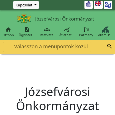
Ugrás a fő tartalomra

Kapcsolat
Józsefvárosi Önkormányzat




Otthon
Ügyintéz…
Részvétel
Átláthat…
Pázmány
Állami k…
Válasszon a menüpontok közül

Józsefvárosi
Önkormányzat