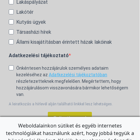
Lakáspályázat
Lakótér
Kutyás ügyek
Társasházi hírek
Állami kisajátításban érintett házak lakóinak
Adatkezelési tájékoztató
Önkéntesen hozzájárulok személyes adataim
kezeléséhez az
Adatkezelési tájékoztatóban
részletezetteknek megfelelően. Megértettem, hogy
hozzájárulásom visszavonására bármikor lehetőségem
van.
A leiratkozás a hírlevél alján található linkkel lesz lehetséges.
Feliratkozom!
Weboldalainkon sütiket és egyéb internetes
technológiákat használunk azért, hogy jobbá tegyük a
For the English Newsletter, click
HERE.