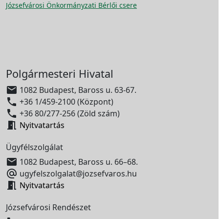
Józsefvárosi Önkormányzati Bérlői csere
Polgármesteri Hivatal

1082 Budapest, Baross u. 63-67.

+36 1/459-2100 (Központ)

+36 80/277-256 (Zöld szám)

Nyitvatartás
Ügyfélszolgálat

1082 Budapest, Baross u. 66–68.

ugyfelszolgalat@jozsefvaros.hu

Nyitvatartás
Józsefvárosi Rendészet