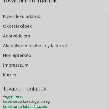
További információk
Közérdekű adatok
Okostérképek
Adatvédelem
Akadálymentesítési
nyilatkozat
Honlaptérkép
Impresszum
Karrier
További honlapok
Vegyél részt!
Józsefvárosi Lakásügynökség
Józsefvárosi lakáspályázato