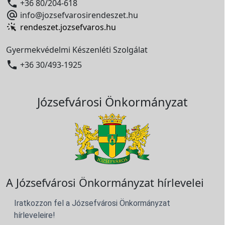

+36 80/204-618

info@jozsefvarosirendeszet.hu
rendeszet.jozsefvaros.hu
Gyermekvédelmi Készenléti Szolgálat

+36 30/493-1925
Józsefvárosi Önkormányzat
A Józsefvárosi Önkormányzat hírlevelei
Iratkozzon fel a Józsefvárosi Önkormányzat
hírleveleire!