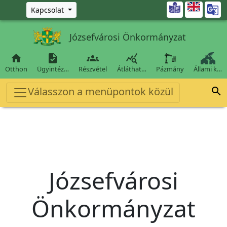
Ugrás a fő tartalomra

Kapcsolat
Józsefvárosi Önkormányzat




Otthon
Ügyintéz…
Részvétel
Átláthat…
Pázmány
Állami k…
Válasszon a menüpontok közül

Józsefvárosi
Önkormányzat