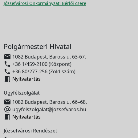
Józsefvárosi Önkormányzati Bérlői csere
Polgármesteri Hivatal

1082 Budapest, Baross u. 63-67.

+36 1/459-2100 (Központ)

+36 80/277-256 (Zöld szám)

Nyitvatartás
Ügyfélszolgálat

1082 Budapest, Baross u. 66–68.

ugyfelszolgalat@jozsefvaros.hu

Nyitvatartás
Józsefvárosi Rendészet