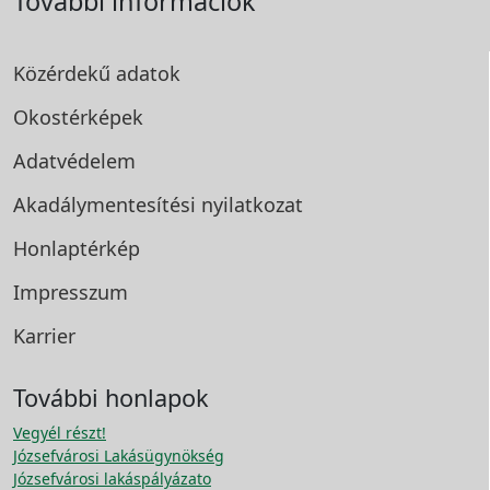
További információk
Közérdekű adatok
Okostérképek
Adatvédelem
Akadálymentesítési
nyilatkozat
Honlaptérkép
Impresszum
Karrier
További honlapok
Vegyél részt!
Józsefvárosi Lakásügynökség
Józsefvárosi lakáspályázato