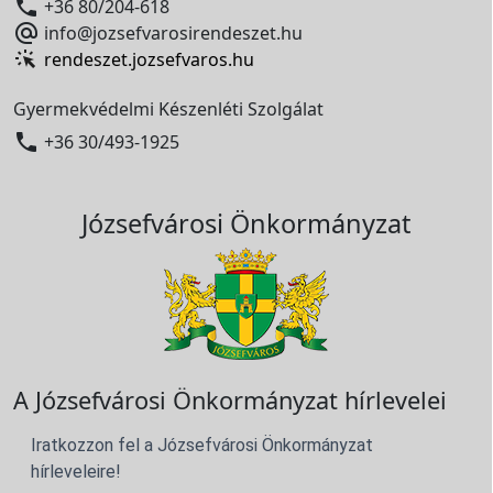

+36 80/204-618

info@jozsefvarosirendeszet.hu
rendeszet.jozsefvaros.hu
Gyermekvédelmi Készenléti Szolgálat

+36 30/493-1925
Józsefvárosi Önkormányzat
A Józsefvárosi Önkormányzat hírlevelei
Iratkozzon fel a Józsefvárosi Önkormányzat
hírleveleire!