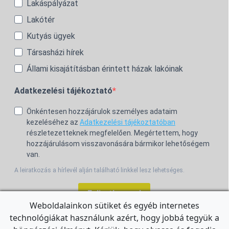
Lakáspályázat
Lakótér
Kutyás ügyek
Társasházi hírek
Állami kisajátításban érintett házak lakóinak
Adatkezelési tájékoztató
Önkéntesen hozzájárulok személyes adataim
kezeléséhez az
Adatkezelési tájékoztatóban
részletezetteknek megfelelően. Megértettem, hogy
hozzájárulásom visszavonására bármikor lehetőségem
van.
A leiratkozás a hírlevél alján található linkkel lesz lehetséges.
Feliratkozom!
Weboldalainkon sütiket és egyéb internetes
technológiákat használunk azért, hogy jobbá tegyük a
For the English Newsletter, click
HERE.