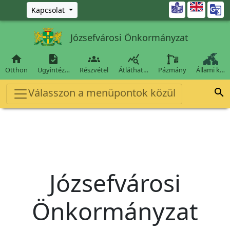
Ugrás a fő tartalomra

Kapcsolat
Józsefvárosi Önkormányzat




Otthon
Ügyintéz…
Részvétel
Átláthat…
Pázmány
Állami k…
Válasszon a menüpontok közül

Józsefvárosi
Önkormányzat