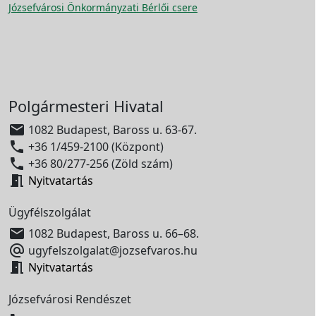
Józsefvárosi Önkormányzati Bérlői csere
Polgármesteri Hivatal

1082 Budapest, Baross u. 63-67.

+36 1/459-2100 (Központ)

+36 80/277-256 (Zöld szám)

Nyitvatartás
Ügyfélszolgálat

1082 Budapest, Baross u. 66–68.

ugyfelszolgalat@jozsefvaros.hu

Nyitvatartás
Józsefvárosi Rendészet