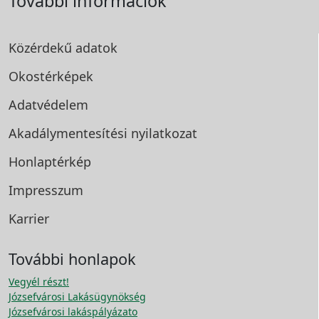
További információk
Közérdekű adatok
Okostérképek
Adatvédelem
Akadálymentesítési
nyilatkozat
Honlaptérkép
Impresszum
Karrier
További honlapok
Vegyél részt!
Józsefvárosi Lakásügynökség
Józsefvárosi lakáspályázato