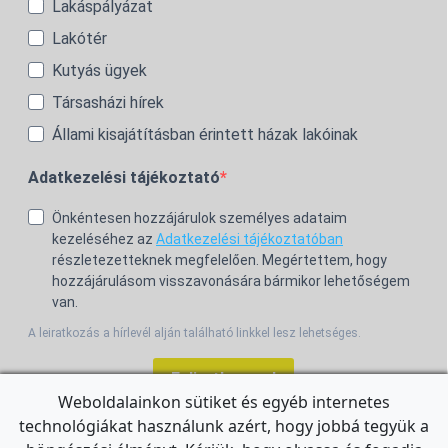
Lakáspályázat
Lakótér
Kutyás ügyek
Társasházi hírek
Állami kisajátításban érintett házak lakóinak
Adatkezelési tájékoztató
Önkéntesen hozzájárulok személyes adataim
kezeléséhez az
Adatkezelési tájékoztatóban
részletezetteknek megfelelően. Megértettem, hogy
hozzájárulásom visszavonására bármikor lehetőségem
van.
A leiratkozás a hírlevél alján található linkkel lesz lehetséges.
Feliratkozom!
Weboldalainkon sütiket és egyéb internetes
technológiákat használunk azért, hogy jobbá tegyük a
For the English Newsletter, click
HERE.