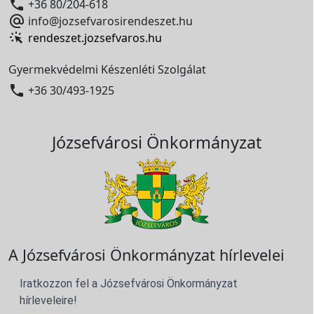

+36 80/204-618

info@jozsefvarosirendeszet.hu
rendeszet.jozsefvaros.hu
Gyermekvédelmi Készenléti Szolgálat

+36 30/493-1925
Józsefvárosi Önkormányzat
A Józsefvárosi Önkormányzat hírlevelei
Iratkozzon fel a Józsefvárosi Önkormányzat
hírleveleire!