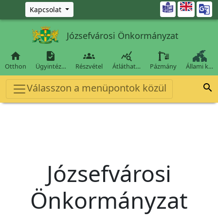
Ugrás a fő tartalomra

Kapcsolat
Józsefvárosi Önkormányzat




Otthon
Ügyintéz…
Részvétel
Átláthat…
Pázmány
Állami k…
Válasszon a menüpontok közül

Józsefvárosi
Önkormányzat