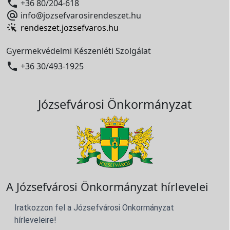

+36 80/204-618

info@jozsefvarosirendeszet.hu
rendeszet.jozsefvaros.hu
Gyermekvédelmi Készenléti Szolgálat

+36 30/493-1925
Józsefvárosi Önkormányzat
A Józsefvárosi Önkormányzat hírlevelei
Iratkozzon fel a Józsefvárosi Önkormányzat
hírleveleire!