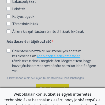
Lakáspályázat
Lakótér
Kutyás ügyek
Társasházi hírek
Állami kisajátításban érintett házak lakóinak
Adatkezelési tájékoztató
Önkéntesen hozzájárulok személyes adataim
kezeléséhez az
Adatkezelési tájékoztatóban
részletezetteknek megfelelően. Megértettem, hogy
hozzájárulásom visszavonására bármikor lehetőségem
van.
A leiratkozás a hírlevél alján található linkkel lesz lehetséges.
Feliratkozom!
Weboldalainkon sütiket és egyéb internetes
technológiákat használunk azért, hogy jobbá tegyük a
For the English Newsletter, click
HERE.