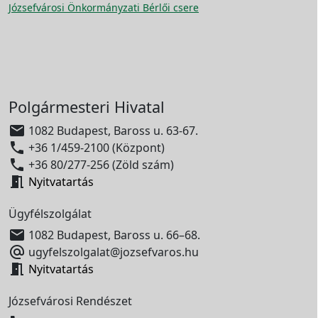
Józsefvárosi Önkormányzati Bérlői csere
Polgármesteri Hivatal

1082 Budapest, Baross u. 63-67.

+36 1/459-2100 (Központ)

+36 80/277-256 (Zöld szám)

Nyitvatartás
Ügyfélszolgálat

1082 Budapest, Baross u. 66–68.

ugyfelszolgalat@jozsefvaros.hu

Nyitvatartás
Józsefvárosi Rendészet