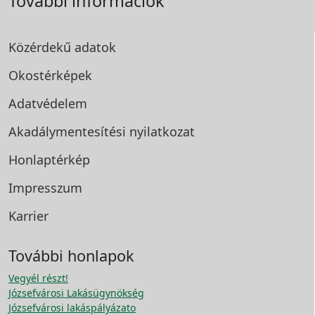
További információk
Közérdekű adatok
Okostérképek
Adatvédelem
Akadálymentesítési
nyilatkozat
Honlaptérkép
Impresszum
Karrier
További honlapok
Vegyél részt!
Józsefvárosi Lakásügynökség
Józsefvárosi lakáspályázato