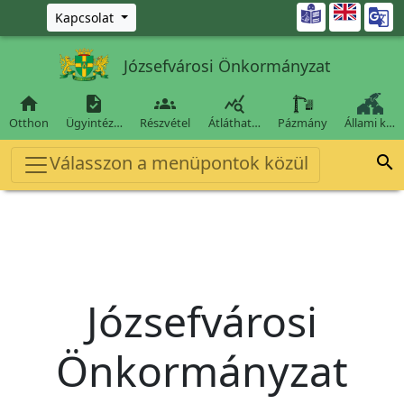
Ugrás a fő tartalomra

Kapcsolat
Józsefvárosi Önkormányzat




Otthon
Ügyintéz…
Részvétel
Átláthat…
Pázmány
Állami k…
Válasszon a menüpontok közül

Józsefvárosi
Önkormányzat