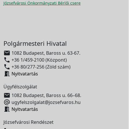
Józsefvárosi Önkormányzati Bérlői csere
Polgármesteri Hivatal

1082 Budapest, Baross u. 63-67.

+36 1/459-2100 (Központ)

+36 80/277-256 (Zöld szám)

Nyitvatartás
Ügyfélszolgálat

1082 Budapest, Baross u. 66–68.

ugyfelszolgalat@jozsefvaros.hu

Nyitvatartás
Józsefvárosi Rendészet