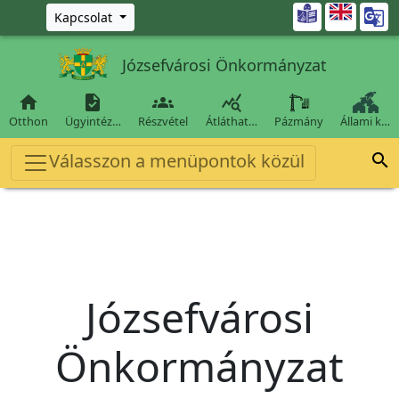
Ugrás a fő tartalomra

Kapcsolat
Józsefvárosi Önkormányzat




Otthon
Ügyintéz…
Részvétel
Átláthat…
Pázmány
Állami k…
Válasszon a menüpontok közül

Józsefvárosi
Önkormányzat