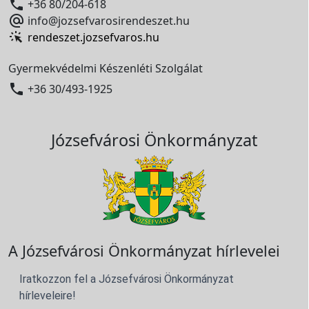

+36 80/204-618

info@jozsefvarosirendeszet.hu
rendeszet.jozsefvaros.hu
Gyermekvédelmi Készenléti Szolgálat

+36 30/493-1925
Józsefvárosi Önkormányzat
A Józsefvárosi Önkormányzat hírlevelei
Iratkozzon fel a Józsefvárosi Önkormányzat
hírleveleire!