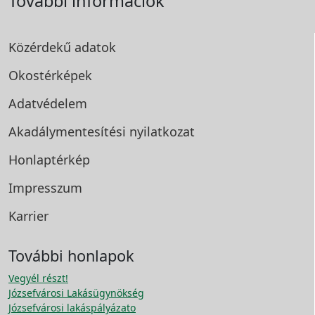
További információk
Közérdekű adatok
Okostérképek
Adatvédelem
Akadálymentesítési
nyilatkozat
Honlaptérkép
Impresszum
Karrier
További honlapok
Vegyél részt!
Józsefvárosi Lakásügynökség
Józsefvárosi lakáspályázato