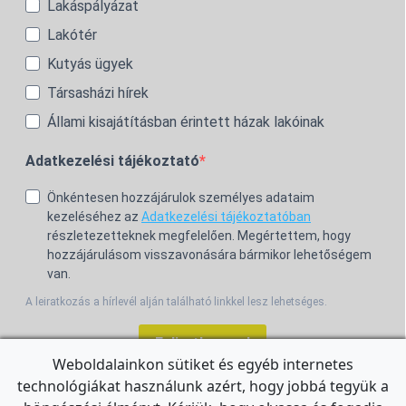
Lakáspályázat
Lakótér
Kutyás ügyek
Társasházi hírek
Állami kisajátításban érintett házak lakóinak
Adatkezelési tájékoztató
Önkéntesen hozzájárulok személyes adataim
kezeléséhez az
Adatkezelési tájékoztatóban
részletezetteknek megfelelően. Megértettem, hogy
hozzájárulásom visszavonására bármikor lehetőségem
van.
A leiratkozás a hírlevél alján található linkkel lesz lehetséges.
Feliratkozom!
Weboldalainkon sütiket és egyéb internetes
technológiákat használunk azért, hogy jobbá tegyük a
For the English Newsletter, click
HERE.