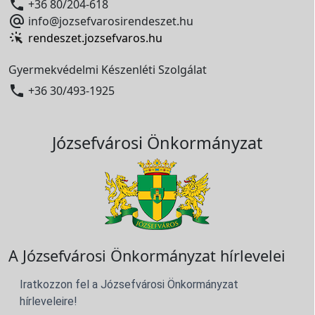

+36 80/204-618

info@jozsefvarosirendeszet.hu
rendeszet.jozsefvaros.hu
Gyermekvédelmi Készenléti Szolgálat

+36 30/493-1925
Józsefvárosi Önkormányzat
A Józsefvárosi Önkormányzat hírlevelei
Iratkozzon fel a Józsefvárosi Önkormányzat
hírleveleire!