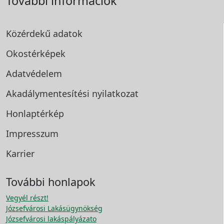
További információk
Közérdekű adatok
Okostérképek
Adatvédelem
Akadálymentesítési
nyilatkozat
Honlaptérkép
Impresszum
Karrier
További honlapok
Vegyél részt!
Józsefvárosi Lakásügynökség
Józsefvárosi lakáspályázato