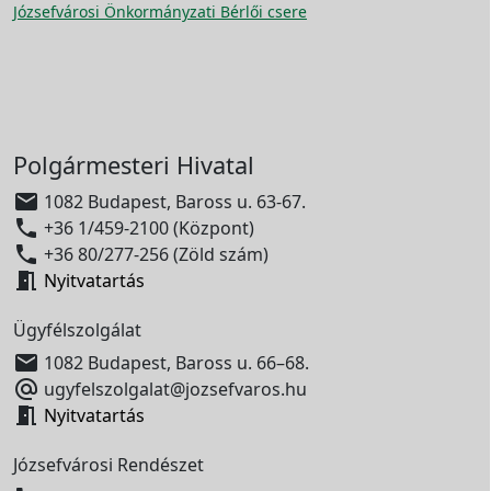
Józsefvárosi Önkormányzati Bérlői csere
Polgármesteri Hivatal

1082 Budapest, Baross u. 63-67.

+36 1/459-2100 (Központ)

+36 80/277-256 (Zöld szám)

Nyitvatartás
Ügyfélszolgálat

1082 Budapest, Baross u. 66–68.

ugyfelszolgalat@jozsefvaros.hu

Nyitvatartás
Józsefvárosi Rendészet