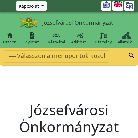
Ugrás a fő tartalomra

Kapcsolat
Józsefvárosi Önkormányzat




Otthon
Ügyintéz…
Részvétel
Átláthat…
Pázmány
Állami k…
Válasszon a menüpontok közül

Józsefvárosi
Önkormányzat