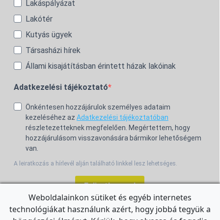
Lakáspályázat
Lakótér
Kutyás ügyek
Társasházi hírek
Állami kisajátításban érintett házak lakóinak
Adatkezelési tájékoztató
Önkéntesen hozzájárulok személyes adataim
kezeléséhez az
Adatkezelési tájékoztatóban
részletezetteknek megfelelően. Megértettem, hogy
hozzájárulásom visszavonására bármikor lehetőségem
van.
A leiratkozás a hírlevél alján található linkkel lesz lehetséges.
Feliratkozom!
Weboldalainkon sütiket és egyéb internetes
technológiákat használunk azért, hogy jobbá tegyük a
For the English Newsletter, click
HERE.