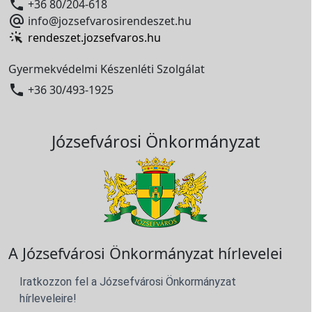

+36 80/204-618

info@jozsefvarosirendeszet.hu
rendeszet.jozsefvaros.hu
Gyermekvédelmi Készenléti Szolgálat

+36 30/493-1925
Józsefvárosi Önkormányzat
A Józsefvárosi Önkormányzat hírlevelei
Iratkozzon fel a Józsefvárosi Önkormányzat
hírleveleire!