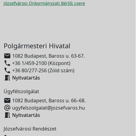
Józsefvárosi Önkormányzati Bérlői csere
Polgármesteri Hivatal

1082 Budapest, Baross u. 63-67.

+36 1/459-2100 (Központ)

+36 80/277-256 (Zöld szám)

Nyitvatartás
Ügyfélszolgálat

1082 Budapest, Baross u. 66–68.

ugyfelszolgalat@jozsefvaros.hu

Nyitvatartás
Józsefvárosi Rendészet