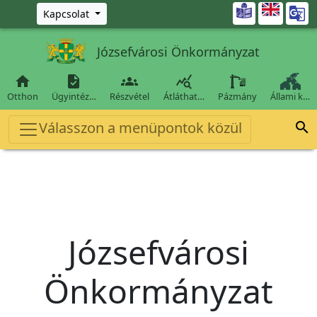
Ugrás a fő tartalomra

Kapcsolat
Józsefvárosi Önkormányzat




Otthon
Ügyintéz…
Részvétel
Átláthat…
Pázmány
Állami k…
Válasszon a menüpontok közül

Józsefvárosi
Önkormányzat