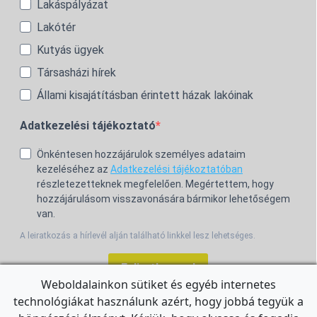
Lakáspályázat
Lakótér
Kutyás ügyek
Társasházi hírek
Állami kisajátításban érintett házak lakóinak
Adatkezelési tájékoztató
Önkéntesen hozzájárulok személyes adataim
kezeléséhez az
Adatkezelési tájékoztatóban
részletezetteknek megfelelően. Megértettem, hogy
hozzájárulásom visszavonására bármikor lehetőségem
van.
A leiratkozás a hírlevél alján található linkkel lesz lehetséges.
Feliratkozom!
Weboldalainkon sütiket és egyéb internetes
technológiákat használunk azért, hogy jobbá tegyük a
For the English Newsletter, click
HERE.