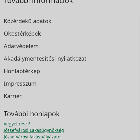
További információk
Közérdekű adatok
Okostérképek
Adatvédelem
Akadálymentesítési
nyilatkozat
Honlaptérkép
Impresszum
Karrier
További honlapok
Vegyél részt!
Józsefvárosi Lakásügynökség
Józsefvárosi lakáspályázato