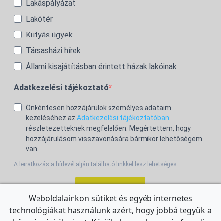
Lakáspályázat
Lakótér
Kutyás ügyek
Társasházi hírek
Állami kisajátításban érintett házak lakóinak
Adatkezelési tájékoztató
Önkéntesen hozzájárulok személyes adataim
kezeléséhez az
Adatkezelési tájékoztatóban
részletezetteknek megfelelően. Megértettem, hogy
hozzájárulásom visszavonására bármikor lehetőségem
van.
A leiratkozás a hírlevél alján található linkkel lesz lehetséges.
Feliratkozom!
Weboldalainkon sütiket és egyéb internetes
technológiákat használunk azért, hogy jobbá tegyük a
For the English Newsletter, click
HERE.