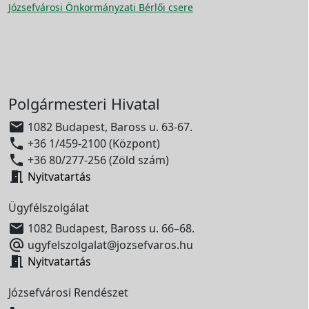
Józsefvárosi Önkormányzati Bérlői csere
Polgármesteri Hivatal

1082 Budapest, Baross u. 63-67.

+36 1/459-2100 (Központ)

+36 80/277-256 (Zöld szám)

Nyitvatartás
Ügyfélszolgálat

1082 Budapest, Baross u. 66–68.

ugyfelszolgalat@jozsefvaros.hu

Nyitvatartás
Józsefvárosi Rendészet