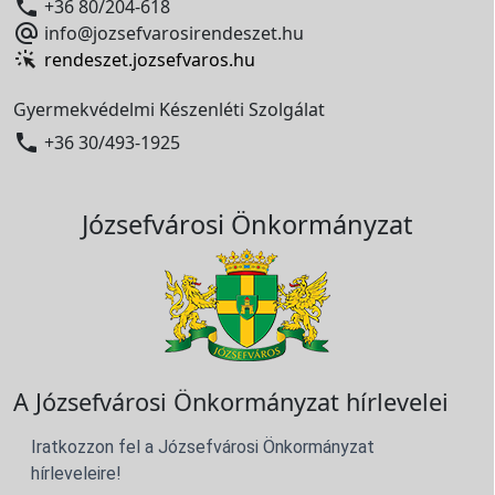

+36 80/204-618

info@jozsefvarosirendeszet.hu
rendeszet.jozsefvaros.hu
Gyermekvédelmi Készenléti Szolgálat

+36 30/493-1925
Józsefvárosi Önkormányzat
A Józsefvárosi Önkormányzat hírlevelei
Iratkozzon fel a Józsefvárosi Önkormányzat
hírleveleire!