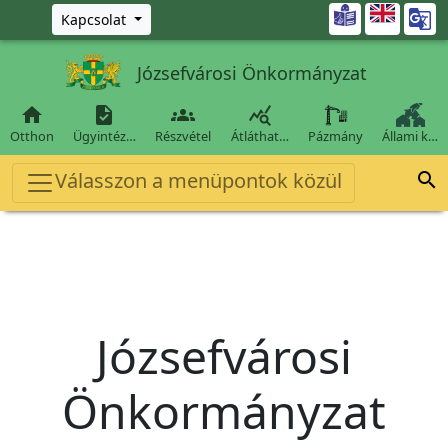
Ugrás a fő tartalomra

Kapcsolat
Józsefvárosi Önkormányzat




Otthon
Ügyintéz…
Részvétel
Átláthat…
Pázmány
Állami k…
Válasszon a menüpontok közül

Józsefvárosi
Önkormányzat