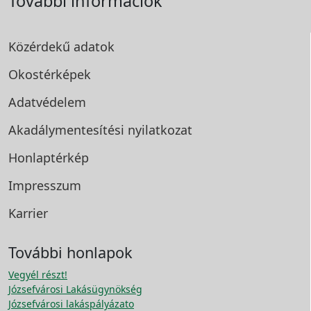
További információk
Közérdekű adatok
Okostérképek
Adatvédelem
Akadálymentesítési
nyilatkozat
Honlaptérkép
Impresszum
Karrier
További honlapok
Vegyél részt!
Józsefvárosi Lakásügynökség
Józsefvárosi lakáspályázato