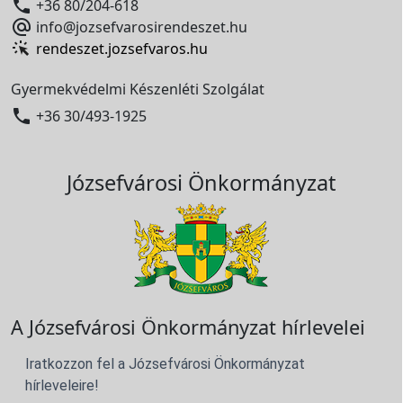

+36 80/204-618

info@jozsefvarosirendeszet.hu
rendeszet.jozsefvaros.hu
Gyermekvédelmi Készenléti Szolgálat

+36 30/493-1925
Józsefvárosi Önkormányzat
A Józsefvárosi Önkormányzat hírlevelei
Iratkozzon fel a Józsefvárosi Önkormányzat
hírleveleire!