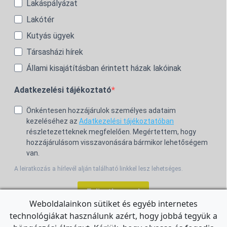
Lakáspályázat
Lakótér
Kutyás ügyek
Társasházi hírek
Állami kisajátításban érintett házak lakóinak
Adatkezelési tájékoztató
Önkéntesen hozzájárulok személyes adataim
kezeléséhez az
Adatkezelési tájékoztatóban
részletezetteknek megfelelően. Megértettem, hogy
hozzájárulásom visszavonására bármikor lehetőségem
van.
A leiratkozás a hírlevél alján található linkkel lesz lehetséges.
Feliratkozom!
Weboldalainkon sütiket és egyéb internetes
technológiákat használunk azért, hogy jobbá tegyük a
For the English Newsletter, click
HERE.