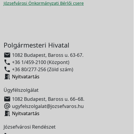
Józsefvárosi Önkormányzati Bérlői csere
Polgármesteri Hivatal

1082 Budapest, Baross u. 63-67.

+36 1/459-2100 (Központ)

+36 80/277-256 (Zöld szám)

Nyitvatartás
Ügyfélszolgálat

1082 Budapest, Baross u. 66–68.

ugyfelszolgalat@jozsefvaros.hu

Nyitvatartás
Józsefvárosi Rendészet