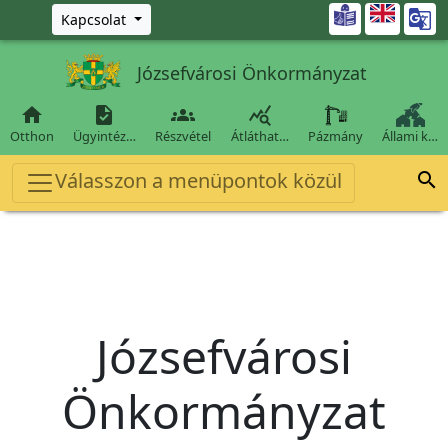
Ugrás a fő tartalomra

Kapcsolat
Józsefvárosi Önkormányzat




Otthon
Ügyintéz…
Részvétel
Átláthat…
Pázmány
Állami k…
Válasszon a menüpontok közül

Józsefvárosi
Önkormányzat