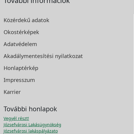
További információk
Közérdekű adatok
Okostérképek
Adatvédelem
Akadálymentesítési
nyilatkozat
Honlaptérkép
Impresszum
Karrier
További honlapok
Vegyél részt!
Józsefvárosi Lakásügynökség
Józsefvárosi lakáspályázato