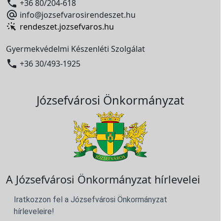

+36 80/204-618

info@jozsefvarosirendeszet.hu
rendeszet.jozsefvaros.hu
Gyermekvédelmi Készenléti Szolgálat

+36 30/493-1925
Józsefvárosi Önkormányzat
A Józsefvárosi Önkormányzat hírlevelei
Iratkozzon fel a Józsefvárosi Önkormányzat
hírleveleire!