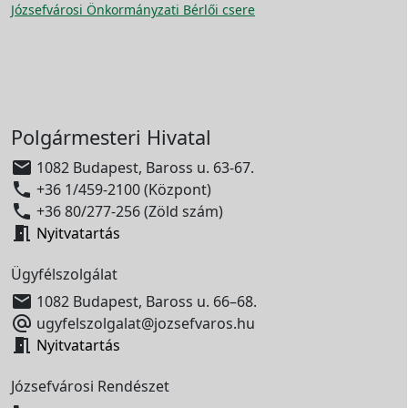
Józsefvárosi Önkormányzati Bérlői csere
Polgármesteri Hivatal

1082 Budapest, Baross u. 63-67.

+36 1/459-2100 (Központ)

+36 80/277-256 (Zöld szám)

Nyitvatartás
Ügyfélszolgálat

1082 Budapest, Baross u. 66–68.

ugyfelszolgalat@jozsefvaros.hu

Nyitvatartás
Józsefvárosi Rendészet