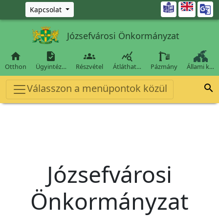
Ugrás a fő tartalomra

Kapcsolat
Józsefvárosi Önkormányzat




Otthon
Ügyintéz…
Részvétel
Átláthat…
Pázmány
Állami k…
Válasszon a menüpontok közül

Józsefvárosi
Önkormányzat