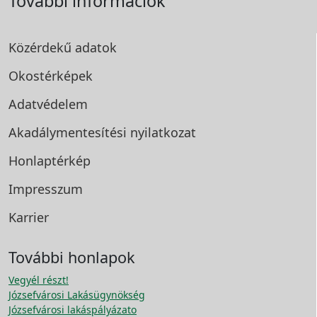
További információk
Közérdekű adatok
Okostérképek
Adatvédelem
Akadálymentesítési
nyilatkozat
Honlaptérkép
Impresszum
Karrier
További honlapok
Vegyél részt!
Józsefvárosi Lakásügynökség
Józsefvárosi lakáspályázato