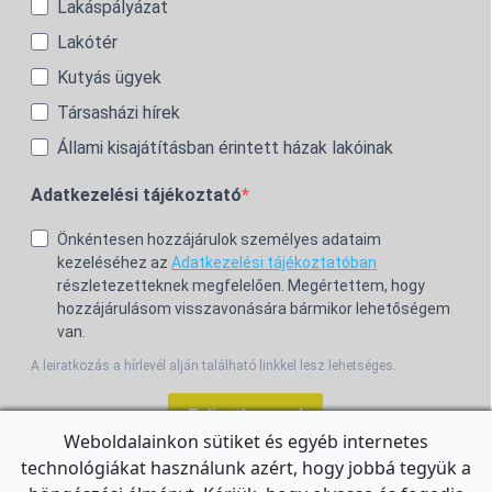
Lakáspályázat
Lakótér
Kutyás ügyek
Társasházi hírek
Állami kisajátításban érintett házak lakóinak
Adatkezelési tájékoztató
Önkéntesen hozzájárulok személyes adataim
kezeléséhez az
Adatkezelési tájékoztatóban
részletezetteknek megfelelően. Megértettem, hogy
hozzájárulásom visszavonására bármikor lehetőségem
van.
A leiratkozás a hírlevél alján található linkkel lesz lehetséges.
Feliratkozom!
Weboldalainkon sütiket és egyéb internetes
technológiákat használunk azért, hogy jobbá tegyük a
For the English Newsletter, click
HERE.