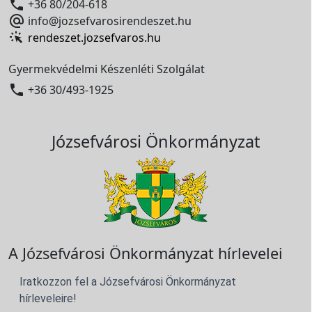

+36 80/204-618

info@jozsefvarosirendeszet.hu
rendeszet.jozsefvaros.hu
Gyermekvédelmi Készenléti Szolgálat

+36 30/493-1925
Józsefvárosi Önkormányzat
A Józsefvárosi Önkormányzat hírlevelei
Iratkozzon fel a Józsefvárosi Önkormányzat
hírleveleire!