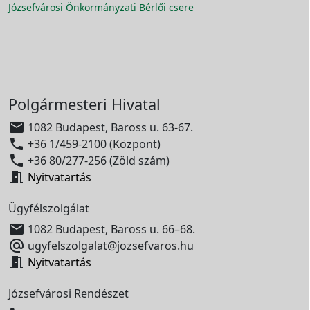
Józsefvárosi Önkormányzati Bérlői csere
Polgármesteri Hivatal

1082 Budapest, Baross u. 63-67.

+36 1/459-2100 (Központ)

+36 80/277-256 (Zöld szám)

Nyitvatartás
Ügyfélszolgálat

1082 Budapest, Baross u. 66–68.

ugyfelszolgalat@jozsefvaros.hu

Nyitvatartás
Józsefvárosi Rendészet