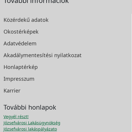
További információk
Közérdekű adatok
Okostérképek
Adatvédelem
Akadálymentesítési
nyilatkozat
Honlaptérkép
Impresszum
Karrier
További honlapok
Vegyél részt!
Józsefvárosi Lakásügynökség
Józsefvárosi lakáspályázato