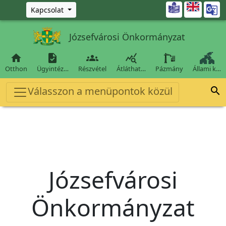
Ugrás a fő tartalomra

Kapcsolat
Józsefvárosi Önkormányzat




Otthon
Ügyintéz…
Részvétel
Átláthat…
Pázmány
Állami k…
Válasszon a menüpontok közül

Józsefvárosi
Önkormányzat