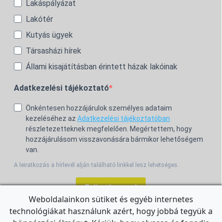
Lakáspályázat
Lakótér
Kutyás ügyek
Társasházi hírek
Állami kisajátításban érintett házak lakóinak
Adatkezelési tájékoztató
Önkéntesen hozzájárulok személyes adataim
kezeléséhez az
Adatkezelési tájékoztatóban
részletezetteknek megfelelően. Megértettem, hogy
hozzájárulásom visszavonására bármikor lehetőségem
van.
A leiratkozás a hírlevél alján található linkkel lesz lehetséges.
Feliratkozom!
Weboldalainkon sütiket és egyéb internetes
technológiákat használunk azért, hogy jobbá tegyük a
For the English Newsletter, click
HERE.